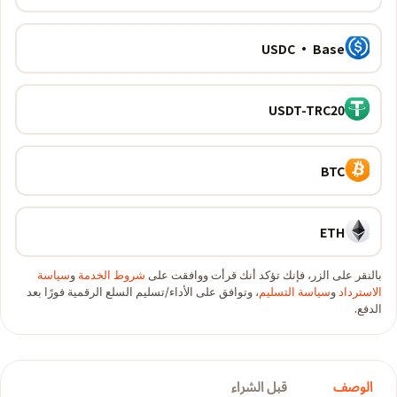
USDC · Base
USDT-TRC20
BTC
ETH
بالنقر على الزر، فإنك تؤكد أنك قرأت ووافقت على
شروط الخدمة
و
سياسة
الاسترداد
و
سياسة التسليم
، وتوافق على الأداء/تسليم السلع الرقمية فورًا بعد
الدفع.
الوصف
قبل الشراء