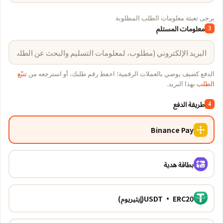
يرجى تعبئة معلومات الطلب المطلوبة
معلومات المستلم
3
الدفع كضيف يوصي بالعملات الرقمية؛ احفظ رقم طلبك، أو استرجعه من
تتبّع
الطلب
بهذا البريد.
طريقة الدفع
4
Binance Pay
بطاقة هدية
USDT · ERC20(إيثيريوم)