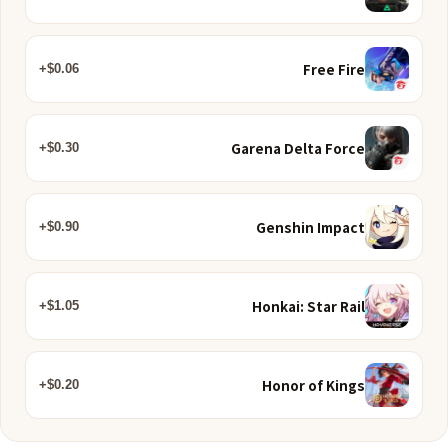
Free Fire
$0.06+
Garena Delta Force
$0.30+
Genshin Impact
$0.90+
Honkai: Star Rail
$1.05+
Honor of Kings
$0.20+