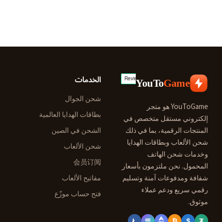
الخدمات
YouTo
Game
شحن الجوال
YouToGame هو متجر
بطاقات الهدايا العالمية
إلكتروني مستقل متخصص في
المنتجات الرقمية، بما في ذلك
الشحن في الصين
شحن الألعاب وبطاقات الهدايا
شحن الألعاب
وخدمات شحن الهاتف
会员订阅
المحمول. نحن ملتزمون بأسعار
شفافة ومدفوعات آمنة وتسليم
مفاتيح الألعاب
رقمي سريع ودعم عملاء
فتح حساب موزّع
موثوق.
Ł
₿
$
₮