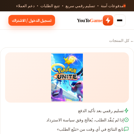
مدفوعات آمنة · تسليم رقمي سريع · تتبع الطلبات · دعم العملاء
تسجيل الدخول / الاشتراك
YouTo
Game
← كل المنتجات
تسليم رقمي بعد تأكيد الدفع
إذا لم يُنفَّذ الطلب، يُعالَج وفق سياسة الاسترداد
تابع النتائج في أي وقت من «تتبّع الطلب»