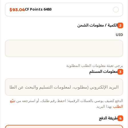
6480 CF Points
$93.04
الكمية / معلومات الشحن
2
UID
يرجى تعبئة معلومات الطلب المطلوبة
معلومات المستلم
3
الدفع كضيف يوصي بالعملات الرقمية؛ احفظ رقم طلبك، أو استرجعه من
تتبّع
الطلب
بهذا البريد.
طريقة الدفع
4