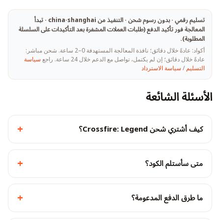
تسليم رقمي · بدون رسوم شحن · التنفيذ من china·shanghai · تبدأ
المعالجة فور تأكيد الدفع (طلبات العملات المشفرة بعد التأكيدات على السلسلة
المطلوبة).
أكواد: عادةً خلال دقائق؛ نافذة المعالجة المستهدفة 0–2 ساعة. شحن مباشر:
عادةً خلال دقائق؛ إن لم يكتمل، تواصل مع الدعم خلال 24 ساعة. راجع
سياسة
التسليم
/
سياسة الاسترداد
الأسئلة الشائعة
+
كيف أشتري شحن Crossfire: Legend؟
+
متى سأستلم الكود؟
+
ما طرق الدفع المدعومة؟