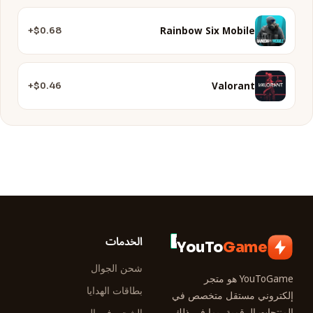
Rainbow Six Mobile
$0.68+
Valorant
$0.46+
الخدمات
YouTo
Game
شحن الجوال
YouToGame هو متجر
بطاقات الهدايا
إلكتروني مستقل متخصص في
المنتجات الرقمية، بما في ذلك