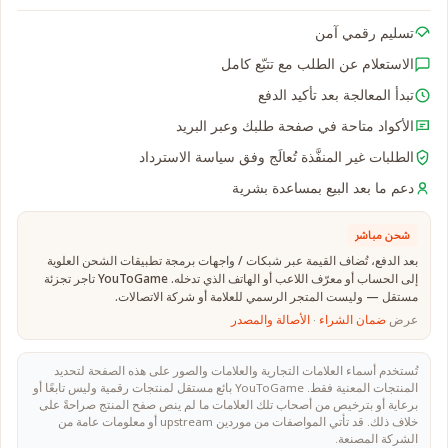
تسليم رقمي آمن
الاستعلام عن الطلب مع تتبّع كامل
تبدأ المعالجة بعد تأكيد الدفع
الأكواد متاحة في صفحة طلبك وعبر البريد
الطلبات غير المنفَّذة تُعالَج وفق سياسة الاسترداد
دعم ما بعد البيع بمساعدة بشرية
شحن مباشر
بعد الدفع، تُضاف القيمة عبر شبكات / واجهات برمجة تطبيقات الشحن العلوية
إلى الحساب أو معرّف اللاعب أو الهاتف الذي تدخله. YouToGame تاجر تجزئة
مستقل — وليست المتجر الرسمي للعلامة أو شركة الاتصالات.
عرض
ضمان الشراء
·
الأصالة والمصدر
تُستخدم أسماء العلامات التجارية والعلامات والصور على هذه الصفحة لتحديد
المنتجات المعنية فقط. YouToGame بائع مستقل لمنتجات رقمية وليس تابعًا أو
برعاية أو بترخيص من أصحاب تلك العلامات ما لم ينص صفح المنتج صراحةً على
خلاف ذلك. قد تأتي المواصفات من موردين upstream أو معلومات عامة من
الشركة المصنعة.