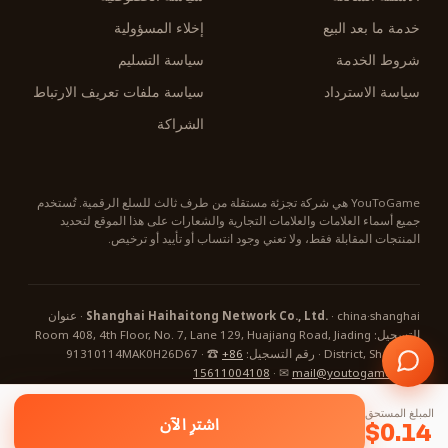
خدمة ما بعد البيع
إخلاء المسؤولية
شروط الخدمة
سياسة التسليم
سياسة الاسترداد
سياسة ملفات تعريف الارتباط
الشراكة
YouToGame هي شركة تجزئة مستقلة من طرف ثالث للسلع الرقمية. تُستخدم
جميع أسماء العلامات والعلامات التجارية والشعارات على هذا الموقع لتحديد
المنتجات المقابلة فقط، ولا تعني وجود انتساب أو تأييد أو ترخيص.
Shanghai Haihaitong Network Co., Ltd.
· china·shanghai · عنوان
التسجيل: Room 408, 4th Floor, No. 7, Lane 129, Huajiang Road, Jiading
District, Shanghai · رقم التسجيل: 91310114MAK0H26D67 · ☎
+86
15611004108
· ✉
mail@youtogame.com
© 2026 YouToGame ·
المبلغ المستحق
اشترِ الآن
✕
انقر قائمة ⋮ (أعلى اليمين)، ثم «تثبيت التطبيق /
🔒 محمي بـ SSL
⛓ الدفع بالعملات الرقمية
✓ دعم على مدار الساعة
$
0.14
أضف إلى الشاشة الرئيسية»