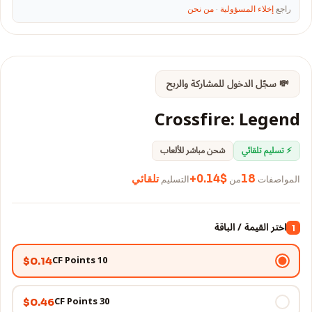
راجع
إخلاء المسؤولية
·
من نحن
💸 سجّل الدخول للمشاركة والربح
Crossfire: Legend
⚡ تسليم تلقائي
شحن مباشر للألعاب
المواصفات
من
التسليم
18
$0.14+
تلقائي
اختر القيمة / الباقة
1
10 CF Points
$0.14
30 CF Points
$0.46