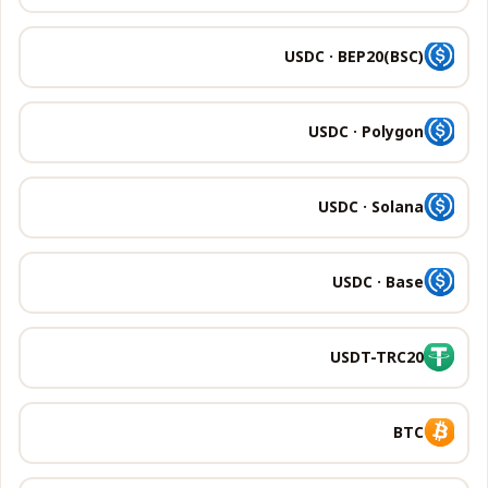
USDC · BEP20(BSC)
USDC · Polygon
USDC · Solana
USDC · Base
USDT-TRC20
BTC