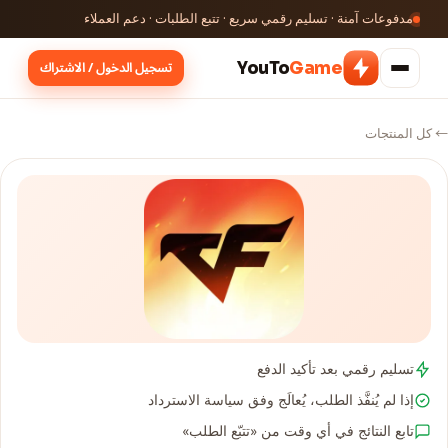
مدفوعات آمنة · تسليم رقمي سريع · تتبع الطلبات · دعم العملاء
تسجيل الدخول / الاشتراك
YouTo
Game
← كل المنتجات
تسليم رقمي بعد تأكيد الدفع
إذا لم يُنفَّذ الطلب، يُعالَج وفق سياسة الاسترداد
تابع النتائج في أي وقت من «تتبّع الطلب»