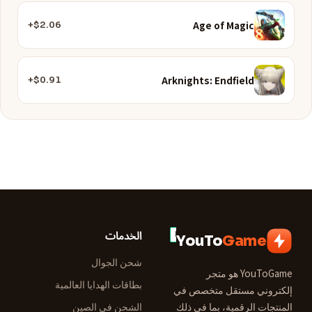
Age of Magic
$2.06+
Arknights: Endfield
$0.91+
الخدمات
YouTo
Game
شحن الجوال
YouToGame هو متجر
بطاقات الهدايا العالمية
إلكتروني مستقل متخصص في
المنتجات الرقمية، بما في ذلك
الشحن في الصين