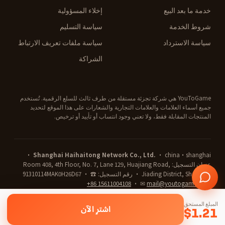
خدمة ما بعد البيع
إخلاء المسؤولية
شروط الخدمة
سياسة التسليم
سياسة الاسترداد
سياسة ملفات تعريف الارتباط
الشراكة
YouToGame هي شركة تجزئة مستقلة من طرف ثالث للسلع الرقمية. تُستخدم
جميع أسماء العلامات والعلامات التجارية والشعارات على هذا الموقع لتحديد
المنتجات المقابلة فقط، ولا تعني وجود انتساب أو تأييد أو ترخيص.
· china·shanghai ·
Shanghai Haihaitong Network Co., Ltd.
عنوان التسجيل: Room 408, 4th Floor, No. 7, Lane 129, Huajiang Road,
Jiading District, Shanghai · رقم التسجيل: 91310114MAK0H26D67 · ☎
+86 15611004108
· ✉
mail@youtogame.com
© 2026 YouToGame ·
المبلغ المستحق
اشترِ الآن
انقر قائمة ⋮ (أعلى اليمين)، ثم «تثبيت التطبيق /
🔒 محمي بـ SSL
⛓ الدفع بالعملات الرقمية
✕
✓ دعم على مدار الساعة
$
1.21
أضف إلى الشاشة الرئيسية»