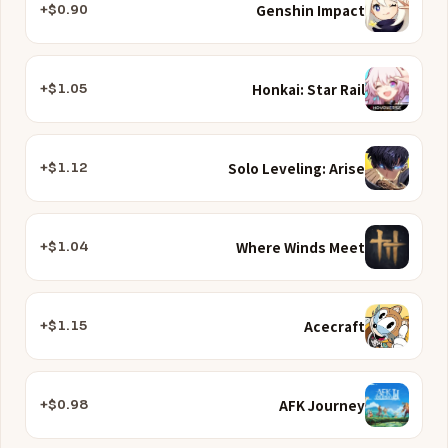
Genshin Impact
$0.90+
Honkai: Star Rail
$1.05+
Solo Leveling: Arise
$1.12+
Where Winds Meet
$1.04+
Acecraft
$1.15+
AFK Journey
$0.98+