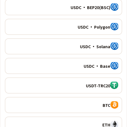
USDC · BEP20(BSC)
USDC · Polygon
USDC · Solana
USDC · Base
USDT-TRC20
BTC
ETH