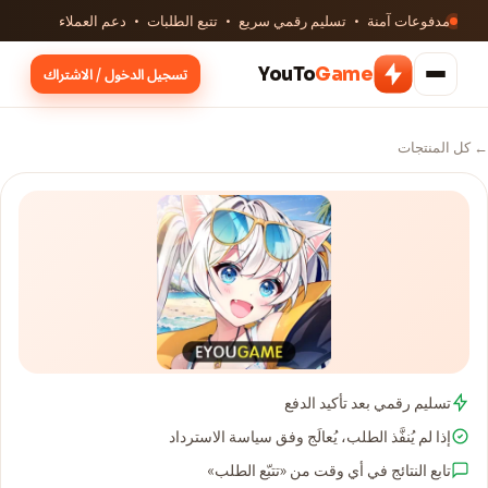
مدفوعات آمنة · تسليم رقمي سريع · تتبع الطلبات · دعم العملاء
YouTo
Game
تسجيل الدخول / الاشتراك
← كل المنتجات
تسليم رقمي بعد تأكيد الدفع
إذا لم يُنفَّذ الطلب، يُعالَج وفق سياسة الاسترداد
تابع النتائج في أي وقت من «تتبّع الطلب»