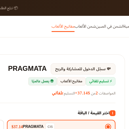
📦 تتبّع الط
مية
الشحن في الصين
شحن الألعاب
مفاتيح الألعاب
PRAGMATA
💸 سجّل الدخول للمشاركة والربح
⚡ تسليم تلقائي
مفاتيح الألعاب
🌍 يعمل عالميًا
المواصفات
من
التسليم
2
$37.14+
تلقائي
اختر القيمة / الباقة
1
PRAGMATA
CIS
$37.14