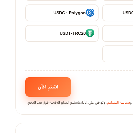
USDC · Polygon
USDC
USDT-TRC20
اشترِ الآن
و
سياسة التسليم
، وتوافق على الأداء/تسليم السلع الرقمية فورًا بعد الدفع.