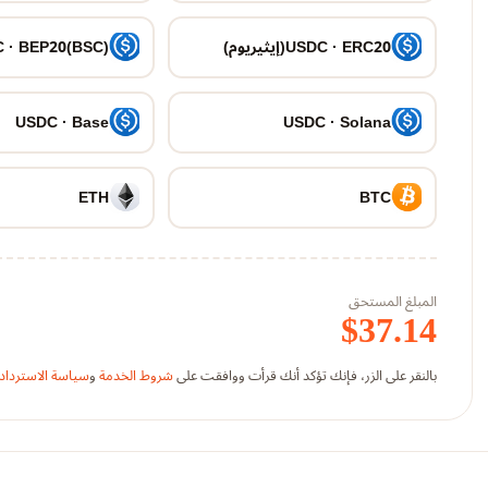
USDC · ERC20(إيثيريوم)
 · BEP20(BSC)
USDC · Base
USDC · Solana
ETH
BTC
المبلغ المستحق
$
37.14
بالنقر على الزر، فإنك تؤكد أنك قرأت ووافقت على
شروط الخدمة
و
سياسة الاسترداد