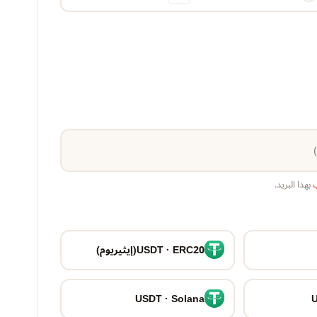
ب
بهذا البريد.
USDT · ERC20(إيثيريوم)
USDT · Solana
U