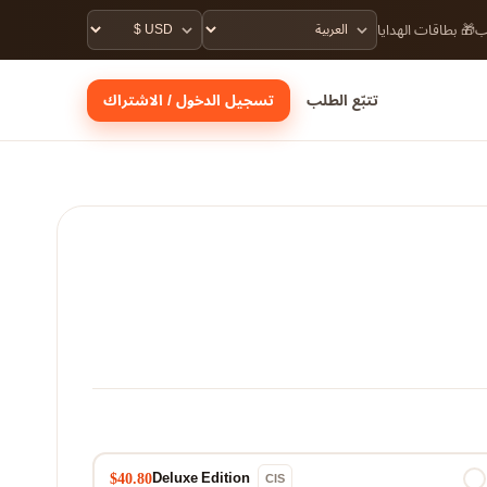
لب
🎁 بطاقات الهدايا
تتبّع الطلب
تسجيل الدخول / الاشتراك
Deluxe Edition
CIS
$40.80