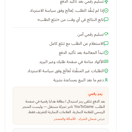
تسليم رقمي بعد تأكيد الدفع
إذا لم يُنفَّذ الطلب، يُعالَج وفق سياسة الاسترداد
تابع النتائج في أي وقت من «تتبّع الطلب»
تسليم رقمي آمن
الاستعلام عن الطلب مع تتبّع كامل
تبدأ المعالجة بعد تأكيد الدفع
الأكواد متاحة في صفحة طلبك وعبر البريد
الطلبات غير المنفَّذة تُعالَج وفق سياسة الاسترداد
دعم ما بعد البيع بمساعدة بشرية
رمز رقمي
بعد الدفع تتلقى رمز استبدال / بطاقة هدايا رقمية في صفحة
الطلب. YouToGame تاجر تجزئة مستقل — وليست المتجر
الرسمي للعلامة التجارية. العلامات التجارية للتعريف فقط.
عرض
ضمان الشراء
·
الأصالة والمصدر