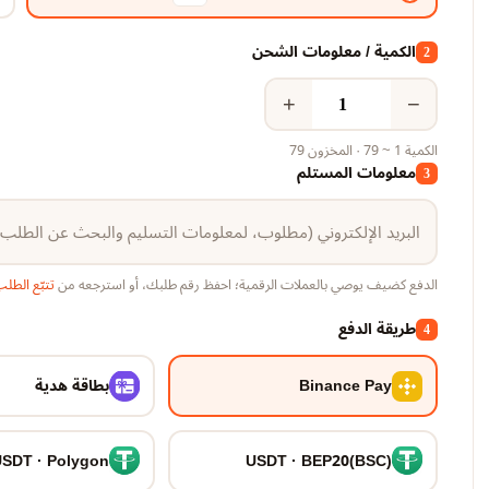
الكمية / معلومات الشحن
2
+
−
الكمية 1 ~ 79 · المخزون 79
معلومات المستلم
3
الدفع كضيف يوصي بالعملات الرقمية؛ احفظ رقم طلبك، أو استرجعه من
تتبّع الطل
طريقة الدفع
4
Binance Pay
بطاقة هدية
SDT · Polygon
USDT · BEP20(BSC)