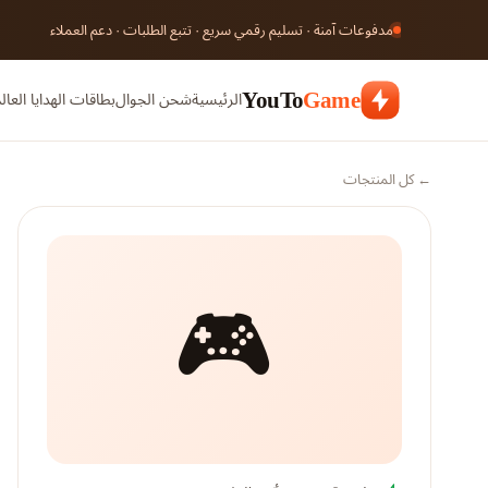
مدفوعات آمنة · تسليم رقمي سريع · تتبع الطلبات · دعم العملاء
الرئيسية
شحن الجوال
بطاقات الهدايا العال
YouTo
Game
← كل المنتجات
🎮