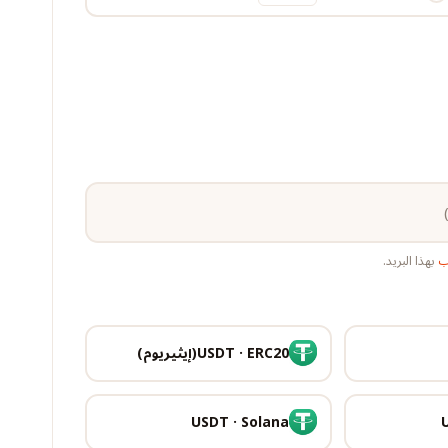
لب
بهذا البريد.
USDT · ERC20(إيثيريوم)
USDT · Solana