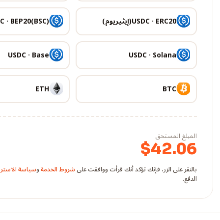
USDC · ERC20(إيثيريوم)
C · BEP20(BSC)
USDC · Base
USDC · Solana
ETH
BTC
المبلغ المستحق
$
42.06
بالنقر على الزر، فإنك تؤكد أنك قرأت ووافقت على
شروط الخدمة
و
سياسة الاسترد
الدفع.