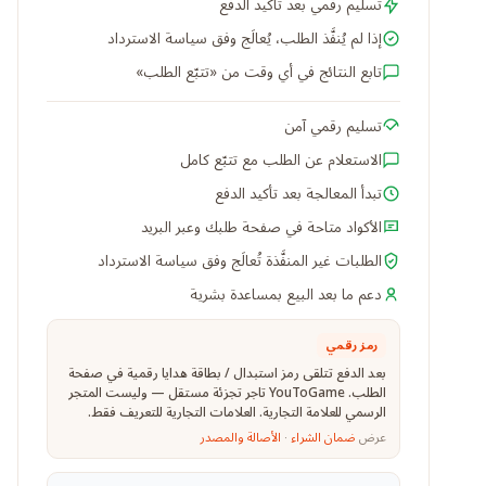
تسليم رقمي بعد تأكيد الدفع
إذا لم يُنفَّذ الطلب، يُعالَج وفق سياسة الاسترداد
تابع النتائج في أي وقت من «تتبّع الطلب»
تسليم رقمي آمن
الاستعلام عن الطلب مع تتبّع كامل
تبدأ المعالجة بعد تأكيد الدفع
الأكواد متاحة في صفحة طلبك وعبر البريد
الطلبات غير المنفَّذة تُعالَج وفق سياسة الاسترداد
دعم ما بعد البيع بمساعدة بشرية
رمز رقمي
بعد الدفع تتلقى رمز استبدال / بطاقة هدايا رقمية في صفحة
الطلب. YouToGame تاجر تجزئة مستقل — وليست المتجر
الرسمي للعلامة التجارية. العلامات التجارية للتعريف فقط.
عرض
ضمان الشراء
·
الأصالة والمصدر