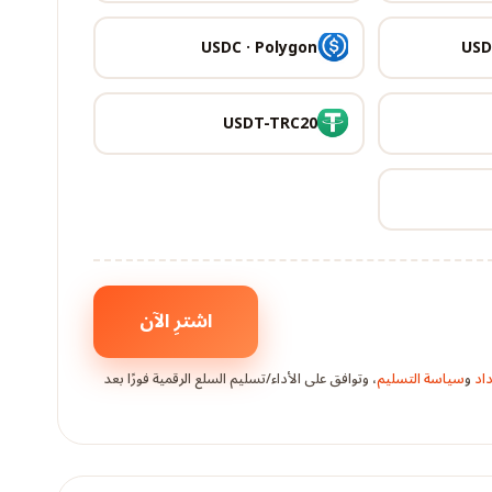
USDC · Polygon
USD
USDT-TRC20
اشترِ الآن
اد
و
سياسة التسليم
، وتوافق على الأداء/تسليم السلع الرقمية فورًا بعد