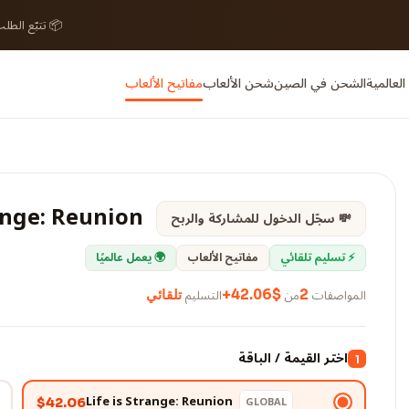
 تتبّع الطلب
مفاتيح الألعاب
شحن الألعاب
الشحن في الصين
بطاقات ا
range: Reunion
💸 سجّل الدخول للمشاركة والربح
🌍 يعمل عالميًا
مفاتيح الألعاب
⚡ تسليم تلقائي
التسليم
من
المواصفات
تلقائي
$42.06+
2
اختر القيمة / الباقة
1
Life is Strange: Reunion
GLOBAL
$42.06