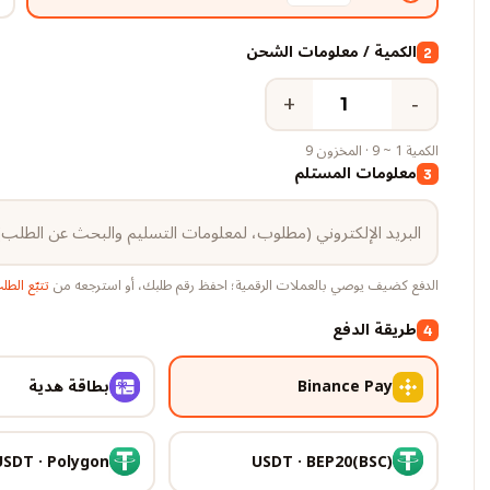
الكمية / معلومات الشحن
2
+
−
الكمية 1 ~ 9 · المخزون 9
معلومات المستلم
3
الدفع كضيف يوصي بالعملات الرقمية؛ احفظ رقم طلبك، أو استرجعه من
تتبّع الط
طريقة الدفع
4
Binance Pay
بطاقة هدية
USDT · Polygon
USDT · BEP20(BSC)