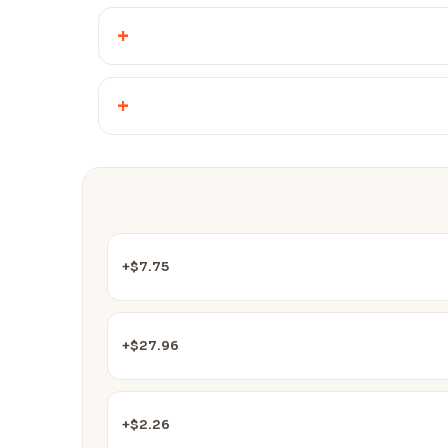
+
+
$7.75+
$27.96+
$2.26+