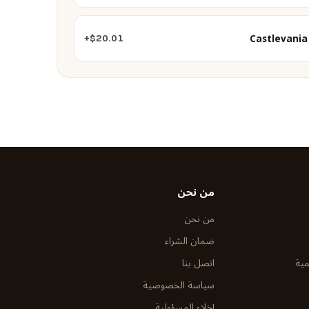
Castlevania
$20.01+
من نحن
من نحن
ضمان الشراء
مية
اتصل بنا
سياسة الخصوصية
إخلاء المسؤولية