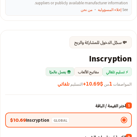
suppliers or publicly available manufacturer information.
See
إخلاء المسؤولية
·
من نحن
💸 سجّل الدخول للمشاركة والربح
Inscryption
⚡ تسليم تلقائي
مفاتيح الألعاب
🌍 يعمل عالميًا
المواصفات
1
من
$10.69+
التسليم
تلقائي
اختر القيمة / الباقة
1
Inscryption
$10.69
GLOBAL