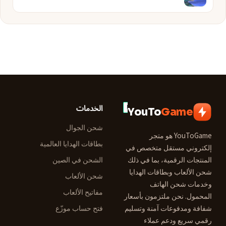
الخدمات
YouTo
Game
شحن الجوال
YouToGame هو متجر
بطاقات الهدايا العالمية
إلكتروني مستقل متخصص في
المنتجات الرقمية، بما في ذلك
الشحن في الصين
شحن الألعاب وبطاقات الهدايا
شحن الألعاب
وخدمات شحن الهاتف
مفاتيح الألعاب
المحمول. نحن ملتزمون بأسعار
شفافة ومدفوعات آمنة وتسليم
فتح حساب موزّع
رقمي سريع ودعم عملاء