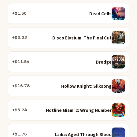
Dead Cells
$1.50+
Disco Elysium: The Final Cut
$2.03+
Dredge
$11.54+
Hollow Knight: Silksong
$16.78+
Hotline Miami 2: Wrong Number
$3.24+
Laika: Aged Through Blood
$1.76+