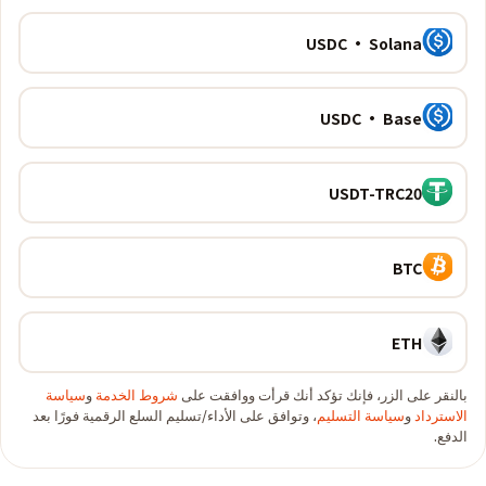
USDC · Solana
USDC · Base
USDT-TRC20
BTC
ETH
بالنقر على الزر، فإنك تؤكد أنك قرأت ووافقت على
شروط الخدمة
و
سياسة
الاسترداد
و
سياسة التسليم
، وتوافق على الأداء/تسليم السلع الرقمية فورًا بعد
الدفع.