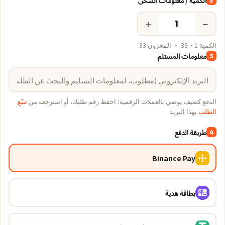
الكمية / معلومات الشحن
2
+
−
الكمية 1 ~ 33 · المخزون 33
معلومات المستلم
3
الدفع كضيف يوصي بالعملات الرقمية؛ احفظ رقم طلبك، أو استرجعه من
تتبّع
الطلب
بهذا البريد.
طريقة الدفع
4
Binance Pay
بطاقة هدية