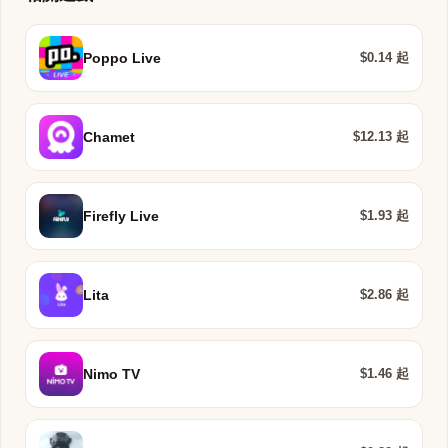
$0.14 起
Poppo Live
$12.13 起
Chamet
$1.93 起
Firefly Live
$2.86 起
Lita
$1.46 起
Nimo TV