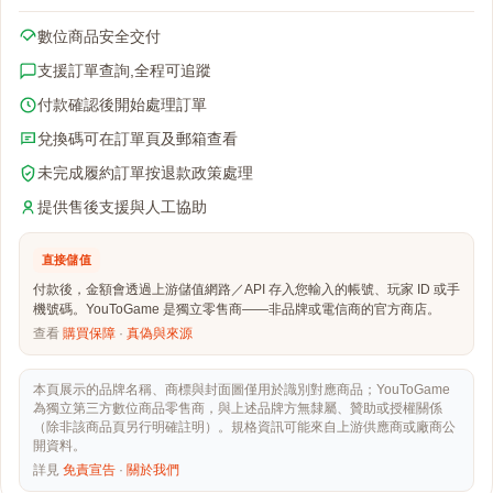
數位商品安全交付
支援訂單查詢,全程可追蹤
付款確認後開始處理訂單
兌換碼可在訂單頁及郵箱查看
未完成履約訂單按退款政策處理
提供售後支援與人工協助
直接儲值
付款後，金額會透過上游儲值網路／API 存入您輸入的帳號、玩家 ID 或手
機號碼。YouToGame 是獨立零售商——非品牌或電信商的官方商店。
查看
購買保障
·
真偽與來源
本頁展示的品牌名稱、商標與封面圖僅用於識別對應商品；YouToGame
為獨立第三方數位商品零售商，與上述品牌方無隸屬、贊助或授權關係
（除非該商品頁另行明確註明）。規格資訊可能來自上游供應商或廠商公
開資料。
詳見
免責宣告
·
關於我們