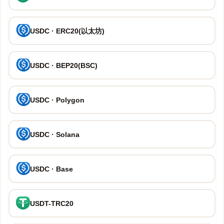
USDC · ERC20(以太坊)
USDC · BEP20(BSC)
USDC · Polygon
USDC · Solana
USDC · Base
USDT-TRC20