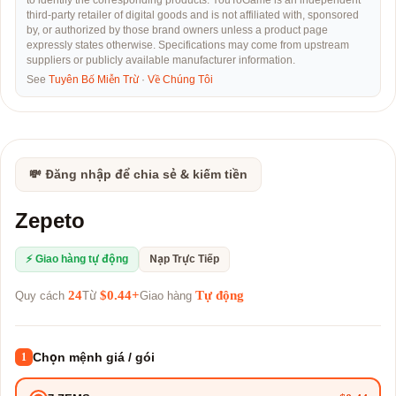
to identify the corresponding products. YouToGame is an independent
third-party retailer of digital goods and is not affiliated with, sponsored
by, or authorized by those brand owners unless a product page
expressly states otherwise. Specifications may come from upstream
suppliers or publicly available manufacturer information.
See
Tuyên Bố Miễn Trừ
·
Về Chúng Tôi
💸 Đăng nhập để chia sẻ & kiếm tiền
Zepeto
⚡ Giao hàng tự động
Nạp Trực Tiếp
24
$0.44+
Tự động
Quy cách
Từ
Giao hàng
Chọn mệnh giá / gói
1