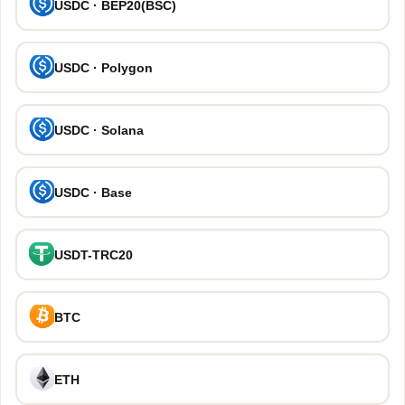
USDC · BEP20(BSC)
USDC · Polygon
USDC · Solana
USDC · Base
USDT-TRC20
BTC
ETH