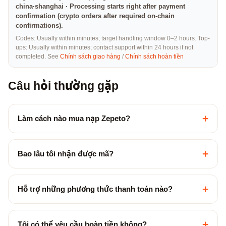
china·shanghai · Processing starts right after payment
confirmation (crypto orders after required on-chain
confirmations).
Codes: Usually within minutes; target handling window 0–2 hours. Top-
ups: Usually within minutes; contact support within 24 hours if not
completed. See
Chính sách giao hàng
/
Chính sách hoàn tiền
Câu hỏi thường gặp
+
Làm cách nào mua nạp Zepeto?
+
Bao lâu tôi nhận được mã?
+
Hỗ trợ những phương thức thanh toán nào?
+
Tôi có thể yêu cầu hoàn tiền không?