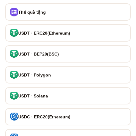
Thẻ quà tặng
USDT · ERC20(Ethereum)
USDT · BEP20(BSC)
USDT · Polygon
USDT · Solana
USDC · ERC20(Ethereum)