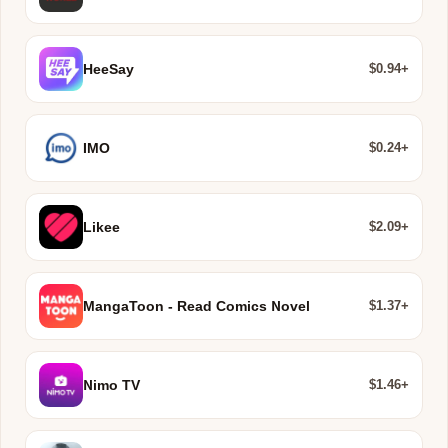
$0.94+
HeeSay
$0.24+
IMO
$2.09+
Likee
$1.37+
MangaToon - Read Comics Novel
$1.46+
Nimo TV