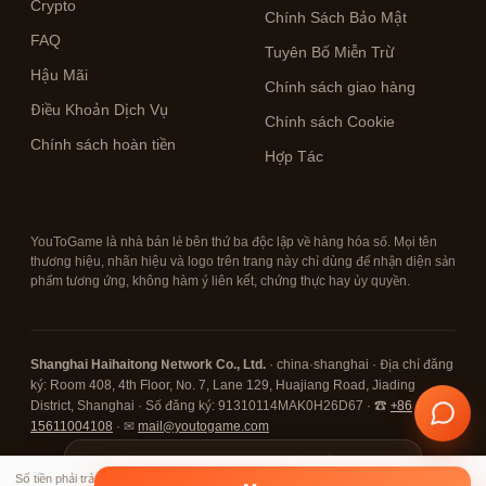
Crypto
Chính Sách Bảo Mật
FAQ
Tuyên Bố Miễn Trừ
Hậu Mãi
Chính sách giao hàng
Điều Khoản Dịch Vụ
Chính sách Cookie
Chính sách hoàn tiền
Hợp Tác
YouToGame là nhà bán lẻ bên thứ ba độc lập về hàng hóa số. Mọi tên
thương hiệu, nhãn hiệu và logo trên trang này chỉ dùng để nhận diện sản
phẩm tương ứng, không hàm ý liên kết, chứng thực hay ủy quyền.
Shanghai Haihaitong Network Co., Ltd.
· china·shanghai · Địa chỉ đăng
ký: Room 408, 4th Floor, No. 7, Lane 129, Huajiang Road, Jiading
District, Shanghai · Số đăng ký: 91310114MAK0H26D67 · ☎
+86
15611004108
· ✉
mail@youtogame.com
© 2026 YouToGame ·
Chạm menu ⋮ (góc trên phải), rồi "Cài
✕
Số tiền phải trả
đặt ứng dụng / Thêm vào Màn Hình
🔒 Bảo mật SSL
⛓ Thanh Toán Crypto
✓ Hỗ Trợ 24/7