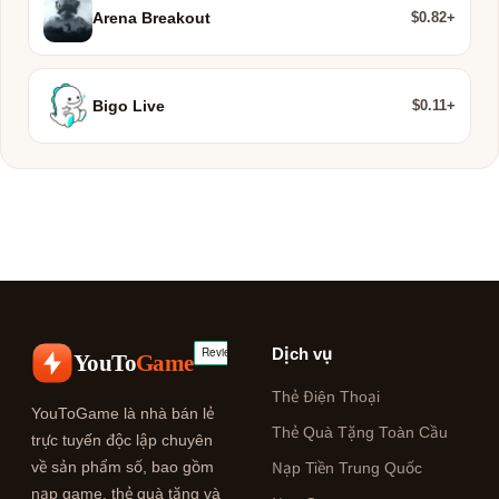
$0.82+
Arena Breakout
$0.11+
Bigo Live
Dịch vụ
YouTo
Game
Thẻ Điện Thoại
YouToGame là nhà bán lẻ
Thẻ Quà Tặng Toàn Cầu
trực tuyến độc lập chuyên
về sản phẩm số, bao gồm
Nạp Tiền Trung Quốc
nạp game, thẻ quà tặng và