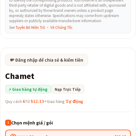
to identify the corresponding products. YouToGame is an independent
third-party retailer of digital goods and is not affiliated with, sponsored
by, or authorized by those brand owners unless a product page
expressly states otherwise. Specifications may come from upstream
suppliers or publicly available manufacturer information.
See
Tuyên Bố Miễn Trừ
·
Về Chúng Tôi
💸 Đăng nhập để chia sẻ & kiếm tiền
Chamet
⚡ Giao hàng tự động
Nạp Trực Tiếp
Quy cách
Từ
Giao hàng
6
$12.13+
Tự động
Chọn mệnh giá / gói
1