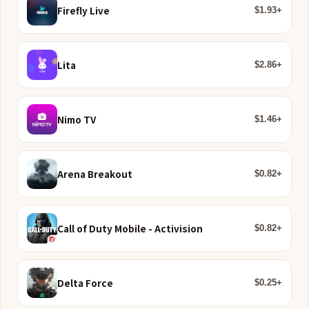
Firefly Live
$1.93+
Lita
$2.86+
Nimo TV
$1.46+
Arena Breakout
$0.82+
Call of Duty Mobile - Activision
$0.82+
Delta Force
$0.25+