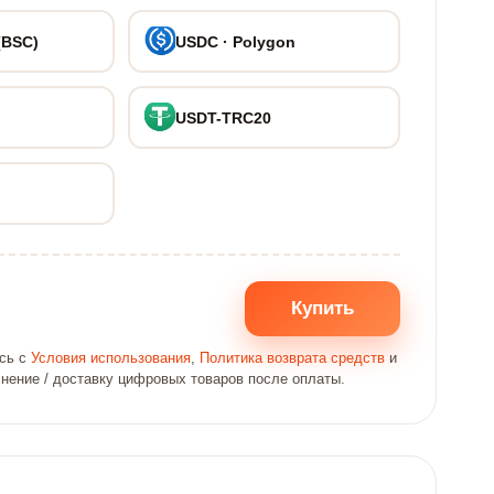
(BSC)
USDC · Polygon
USDT-TRC20
Купить
есь с
Условия использования
,
Политика возврата средств
и
лнение / доставку цифровых товаров после оплаты.