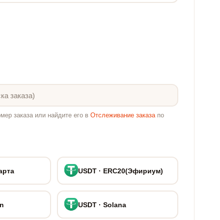
мер заказа или найдите его в
Отслеживание заказа
по
арта
USDT · ERC20(Эфириум)
on
USDT · Solana