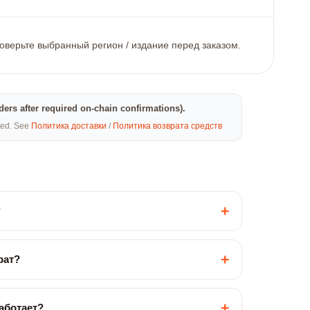
роверьте выбранный регион / издание перед заказом.
rders after required on-chain confirmations).
eted. See
Политика доставки
/
Политика возврата средств
+
?
+
рат?
+
работает?