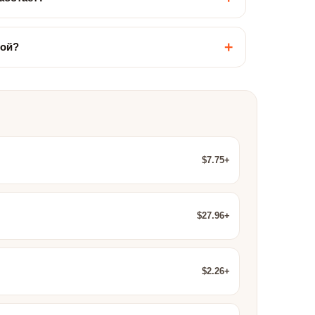
+
кой?
$7.75+
$27.96+
$2.26+