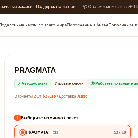
еживание заказов · Поддержка клиентов
📦 Отслеживание заказа
🎁 П
Подарочные карты со всего мира
Пополнение в Китае
Пополнение и
PRAGMATA
⚡ Автодоставка
Игровые ключи
🌍 Работает по всему ми
2
$37.18+
Авто
Варианты
От
Доставка
Выберите номинал / пакет
1
$37.18
PRAGMATA
CIS