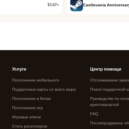
$3.67+
Castlevania Anniversar
Услуги
Центр помощи
Пополнение мобильного
Отслеживание заказ
Подарочные карты со всего мира
Поиск подарочной к
Пополнение в Китае
Руководство по опл
криптовалютой
Пополнение игр
FAQ
Игровые ключи
Послепродажное об
Стать реселлером