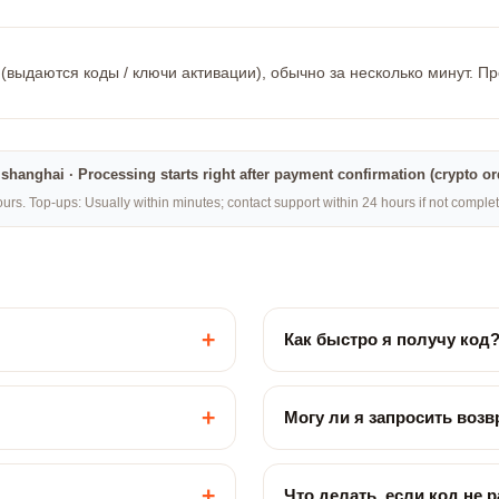
(выдаются коды / ключи активации), обычно за несколько минут. П
na·shanghai · Processing starts right after payment confirmation (crypto o
rs. Top-ups: Usually within minutes; contact support within 24 hours if not compl
+
Как быстро я получу код
+
Могу ли я запросить возв
+
Что делать, если код не 