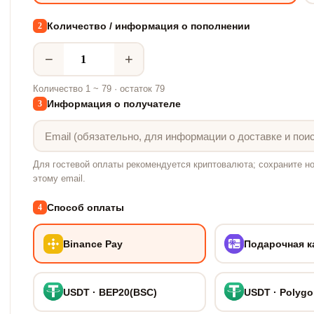
Количество / информация о пополнении
2
−
+
Количество 1 ~ 79 · остаток 79
Информация о получателе
3
Для гостевой оплаты рекомендуется криптовалюта; сохраните но
этому email.
Способ оплаты
4
Binance Pay
Подарочная к
USDT · BEP20(BSC)
USDT · Polyg