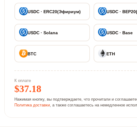
USDC · ERC20(Эфириум)
USDC · BEP20
USDC · Solana
USDC · Base
BTC
ETH
К оплате
$
37.18
Нажимая кнопку, вы подтверждаете, что прочитали и соглашает
Политика доставки
, а также соглашаетесь на немедленное испо