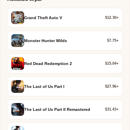
$12.30+
Grand Theft Auto V
$7.75+
Monster Hunter Wilds
$15.04+
Red Dead Redemption 2
$27.96+
The Last of Us Part I
$31.43+
The Last of Us Part II Remastered