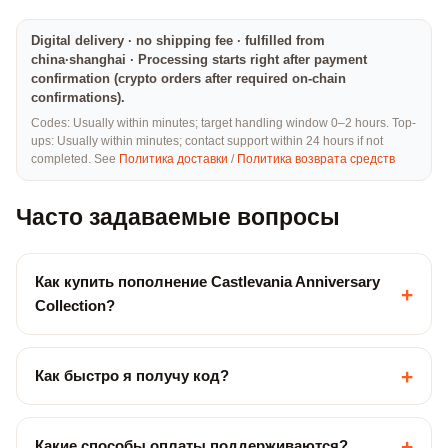
Digital delivery · no shipping fee · fulfilled from
china·shanghai · Processing starts right after payment
confirmation (crypto orders after required on-chain
confirmations).
Codes: Usually within minutes; target handling window 0–2 hours. Top-
ups: Usually within minutes; contact support within 24 hours if not
completed. See
Политика доставки
/
Политика возврата средств
Часто задаваемые вопросы
Как купить пополнение Castlevania Anniversary
+
Collection?
+
Как быстро я получу код?
+
Какие способы оплаты поддерживаются?