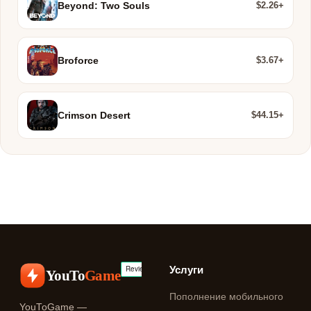
$2.26+
Beyond: Two Souls
$3.67+
Broforce
$44.15+
Crimson Desert
Услуги
YouTo
Game
Пополнение мобильного
YouToGame —