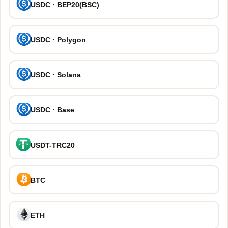
USDC · BEP20(BSC)
USDC · Polygon
USDC · Solana
USDC · Base
USDT-TRC20
BTC
ETH