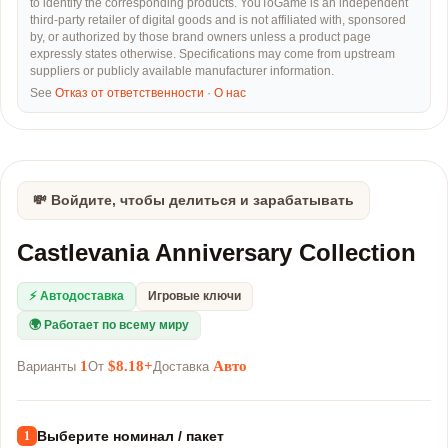
to identify the corresponding products. YouToGame is an independent
third-party retailer of digital goods and is not affiliated with, sponsored
by, or authorized by those brand owners unless a product page
expressly states otherwise. Specifications may come from upstream
suppliers or publicly available manufacturer information.
See
Отказ от ответственности
·
О нас
💸 Войдите, чтобы делиться и зарабатывать
Castlevania Anniversary Collection
⚡ Автодоставка
Игровые ключи
🌍 Работает по всему миру
1
$8.18+
Авто
Варианты
От
Доставка
Выберите номинал / пакет
1