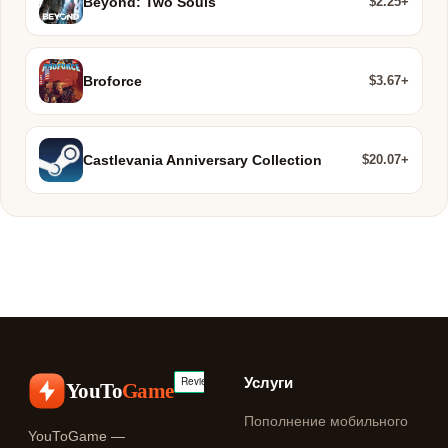
$2.25+
Beyond: Two Souls
$3.67+
Broforce
$20.07+
Castlevania Anniversary Collection
Услуги
YouTo
Game
Пополнение мобильного
YouToGame —