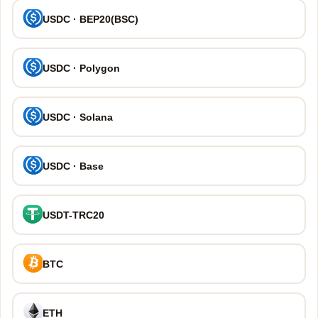
USDC · BEP20(BSC)
USDC · Polygon
USDC · Solana
USDC · Base
USDT-TRC20
BTC
ETH