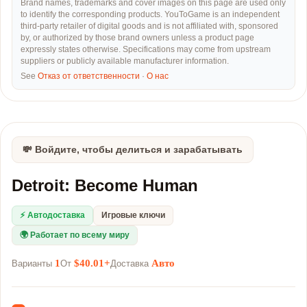
Brand names, trademarks and cover images on this page are used only
to identify the corresponding products. YouToGame is an independent
third-party retailer of digital goods and is not affiliated with, sponsored
by, or authorized by those brand owners unless a product page
expressly states otherwise. Specifications may come from upstream
suppliers or publicly available manufacturer information.
See
Отказ от ответственности
·
О нас
💸 Войдите, чтобы делиться и зарабатывать
Detroit: Become Human
⚡ Автодоставка
Игровые ключи
🌍 Работает по всему миру
1
$40.01+
Авто
Варианты
От
Доставка