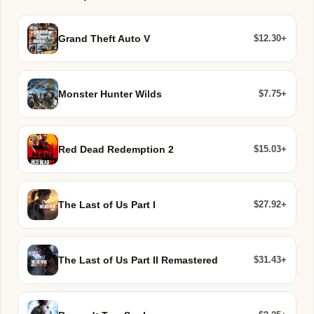
$12.30+
Grand Theft Auto V
$7.75+
Monster Hunter Wilds
$15.03+
Red Dead Redemption 2
$27.92+
The Last of Us Part I
$31.43+
The Last of Us Part II Remastered