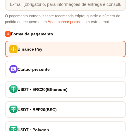
O pagamento como visitante recomenda cripto; guarde o número do
pedido ou recupere-o em
Acompanhar pedido
com este e-mail.
Forma de pagamento
4
Binance Pay
Cartão-presente
USDT · ERC20(Ethereum)
USDT · BEP20(BSC)
USDT · Polygon