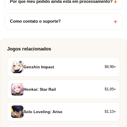
+
Por que meu pedido ainda está em processamento?
+
Como contato o suporte?
Jogos relacionados
$0.90+
Genshin Impact
$1.05+
Honkai: Star Rail
$1.13+
Solo Leveling: Arise