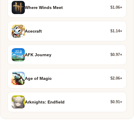
$1.06+
Where Winds Meet
$1.14+
Acecraft
$0.97+
AFK Journey
$2.06+
Age of Magic
$0.91+
Arknights: Endfield