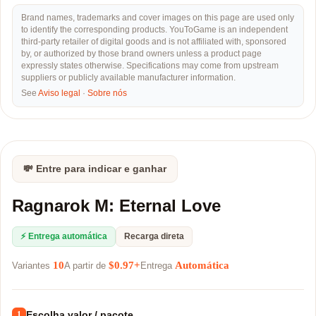
Brand names, trademarks and cover images on this page are used only
to identify the corresponding products. YouToGame is an independent
third-party retailer of digital goods and is not affiliated with, sponsored
by, or authorized by those brand owners unless a product page
expressly states otherwise. Specifications may come from upstream
suppliers or publicly available manufacturer information.
See
Aviso legal
·
Sobre nós
💸 Entre para indicar e ganhar
Ragnarok M: Eternal Love
⚡ Entrega automática
Recarga direta
10
$0.97+
Automática
Variantes
A partir de
Entrega
Escolha valor / pacote
1