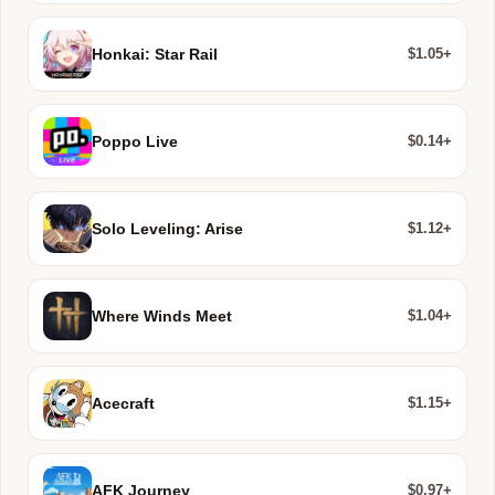
$1.05+
Honkai: Star Rail
$0.14+
Poppo Live
$1.12+
Solo Leveling: Arise
$1.04+
Where Winds Meet
$1.15+
Acecraft
$0.97+
AFK Journey