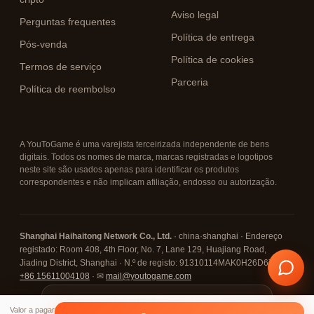
Aviso legal
Perguntas frequentes
Política de entrega
Pós-venda
Política de cookies
Termos de serviço
Parceria
Política de reembolso
A YouToGame é uma varejista terceirizada independente de bens
digitais. Todos os nomes de marca, marcas registradas e logotipos
neste site são usados apenas para identificar os produtos
correspondentes e não implicam afiliação, endosso ou autorização.
Shanghai Haihaitong Network Co., Ltd.
· china·shanghai · Endereço
registado: Room 408, 4th Floor, No. 7, Lane 129, Huajiang Road,
Jiading District, Shanghai · N.º de registo: 91310114MAK0H26D67 · ☎
+86 15611004108
· ✉
mail@youtogame.com
© 2026 YouToGame ·
Toque no menu ⋮ (canto superior
✕
Valor a pagar
direito) e em «Instalar app / Adicionar à