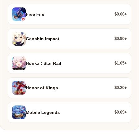
$0.06+
Free Fire
$0.90+
Genshin Impact
$1.05+
Honkai: Star Rail
$0.20+
Honor of Kings
$0.09+
Mobile Legends