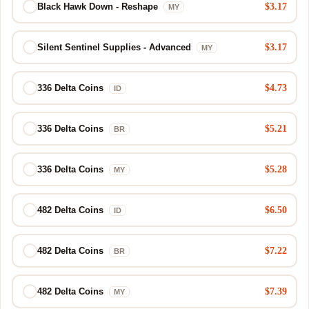
$3.17
Black Hawk Down - Reshape
MY
$3.17
Silent Sentinel Supplies - Advanced
MY
$4.73
336 Delta Coins
ID
$5.21
336 Delta Coins
BR
$5.28
336 Delta Coins
MY
$6.50
482 Delta Coins
ID
$7.22
482 Delta Coins
BR
$7.39
482 Delta Coins
MY