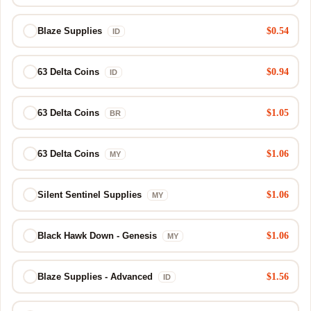
$0.54
Blaze Supplies
ID
$0.94
63 Delta Coins
ID
$1.05
63 Delta Coins
BR
$1.06
63 Delta Coins
MY
$1.06
Silent Sentinel Supplies
MY
$1.06
Black Hawk Down - Genesis
MY
$1.56
Blaze Supplies - Advanced
ID