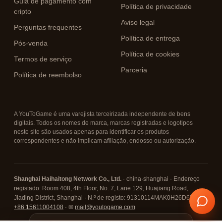
Guia de pagamento com
Política de privacidade
cripto
Aviso legal
Perguntas frequentes
Política de entrega
Pós-venda
Política de cookies
Termos de serviço
Parceria
Política de reembolso
A YouToGame é uma varejista terceirizada independente de bens
digitais. Todos os nomes de marca, marcas registradas e logotipos
neste site são usados apenas para identificar os produtos
correspondentes e não implicam afiliação, endosso ou autorização.
Shanghai Haihaitong Network Co., Ltd.
· china·shanghai · Endereço
registado: Room 408, 4th Floor, No. 7, Lane 129, Huajiang Road,
Jiading District, Shanghai · N.º de registo: 91310114MAK0H26D67 · ☎
+86 15611004108
· ✉
mail@youtogame.com