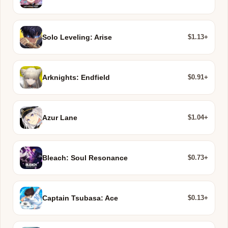
$1.13+
Solo Leveling: Arise
$0.91+
Arknights: Endfield
$1.04+
Azur Lane
$0.73+
Bleach: Soul Resonance
$0.13+
Captain Tsubasa: Ace