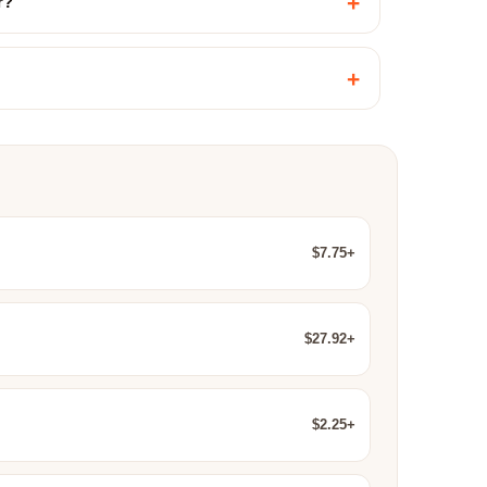
+
r?
+
$7.75+
$27.92+
$2.25+