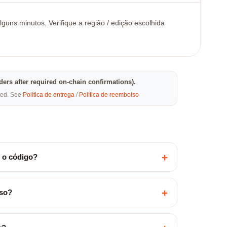
uns minutos. Verifique a região / edição escolhida
rders after required on-chain confirmations).
eted. See
Política de entrega
/
Política de reembolso
+
 o código?
+
lso?