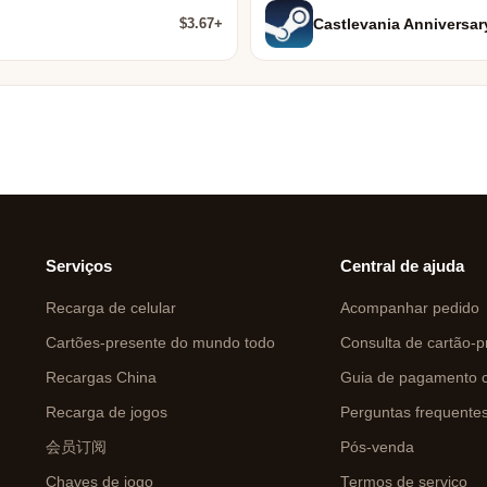
$3.67+
Castlevania Anniversar
Serviços
Central de ajuda
Recarga de celular
Acompanhar pedido
Cartões-presente do mundo todo
Consulta de cartão-p
Recargas China
Guia de pagamento c
Recarga de jogos
Perguntas frequente
会员订阅
Pós-venda
Chaves de jogo
Termos de serviço