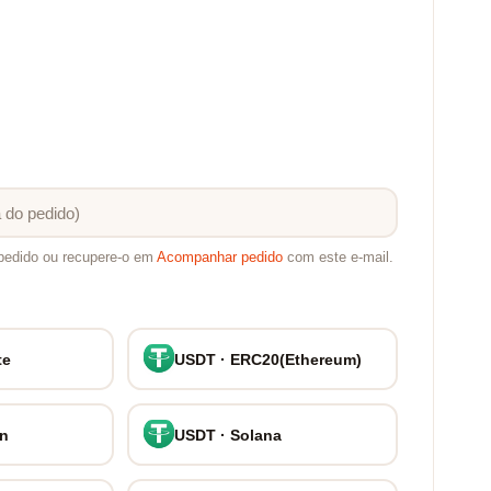
pedido ou recupere-o em
Acompanhar pedido
com este e-mail.
te
USDT · ERC20(Ethereum)
on
USDT · Solana