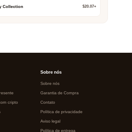
$20.07+
y Collection
Sobre nós
Sobre nós
resente
Garantia de Compra
om cripto
Contato
s
Política de privacidade
Aviso legal
Política de entrega