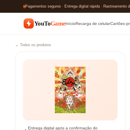
Pagamentos seguros · Entrega digital rápida · Rastreamento d
YouTo
Game
Início
Recarga de celular
Cartões-p
← Todos os produtos
Entrega digital após a confirmação do