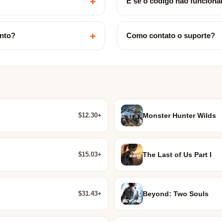
+
E se o código não funciona
+
ento?
Como contato o suporte?
$12.30+
Monster Hunter Wilds
$15.03+
The Last of Us Part I
$31.43+
Beyond: Two Souls