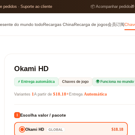
e pedidos · Suporte ao cliente
📦 Acompanhar pedido
🎁
resente do mundo todo
Recargas China
Recarga de jogos
会员订阅
Chave
Okami HD
⚡ Entrega automática
Chaves de jogo
🌍 Funciona no mundo 
1
$18.18+
Automática
Variantes
A partir de
Entrega
Escolha valor / pacote
1
$18.18
Okami HD
GLOBAL