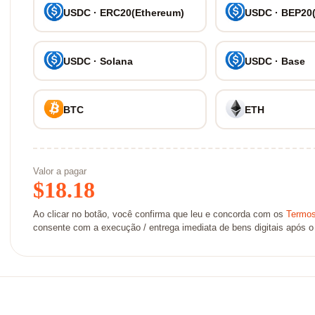
USDC · ERC20(Ethereum)
USDC · BEP20
USDC · Solana
USDC · Base
BTC
ETH
Valor a pagar
$
18.18
Ao clicar no botão, você confirma que leu e concorda com os
Termos
consente com a execução / entrega imediata de bens digitais após 