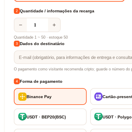
Quantidade / informações da recarga
2
−
+
Quantidade 1 ~ 50 · estoque 50
Dados do destinatário
3
O pagamento como visitante recomenda cripto; guarde o número do 
Forma de pagamento
4
Binance Pay
Cartão-presen
USDT · BEP20(BSC)
USDT · Polyg