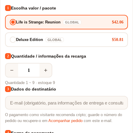
Escolha valor / pacote
1
$42.06
Life is Strange: Reunion
GLOBAL
$50.81
Deluxe Edition
GLOBAL
Quantidade / informações da recarga
2
−
+
Quantidade 1 ~ 9 · estoque 9
Dados do destinatário
3
O pagamento como visitante recomenda cripto; guarde o número do
pedido ou recupere-o em
Acompanhar pedido
com este e-mail.
4