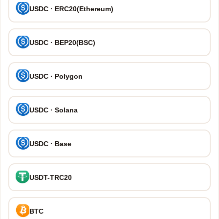
USDC · ERC20(Ethereum)
USDC · BEP20(BSC)
USDC · Polygon
USDC · Solana
USDC · Base
USDT-TRC20
BTC