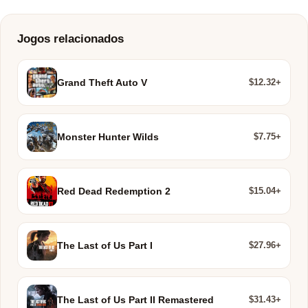
Jogos relacionados
$12.32+
Grand Theft Auto V
$7.75+
Monster Hunter Wilds
$15.04+
Red Dead Redemption 2
$27.96+
The Last of Us Part I
$31.43+
The Last of Us Part II Remastered