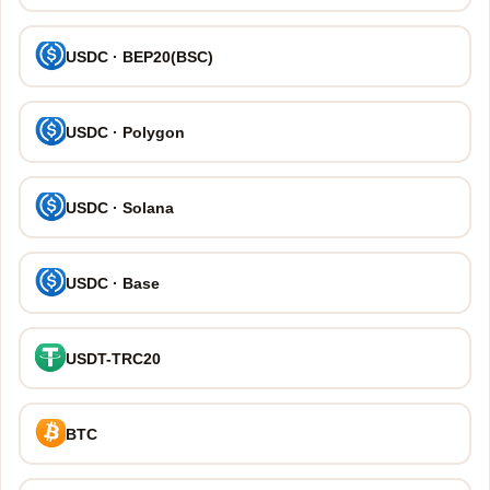
USDC · BEP20(BSC)
USDC · Polygon
USDC · Solana
USDC · Base
USDT-TRC20
BTC