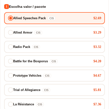
Escolha valor / pacote
1
$2.69
Allied Speeches Pack
CIS
$3.29
Allied Armor
CIS
$3.32
Radio Pack
CIS
$4.20
Battle for the Bosporus
CIS
$4.67
Prototype Vehicles
CIS
$5.81
Trial of Allegiance
CIS
$7.36
La Résistance
CIS