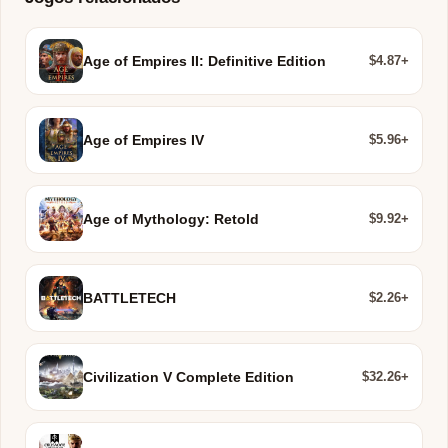
$4.87+
Age of Empires II: Definitive Edition
$5.96+
Age of Empires IV
$9.92+
Age of Mythology: Retold
$2.26+
BATTLETECH
$32.26+
Civilization V Complete Edition