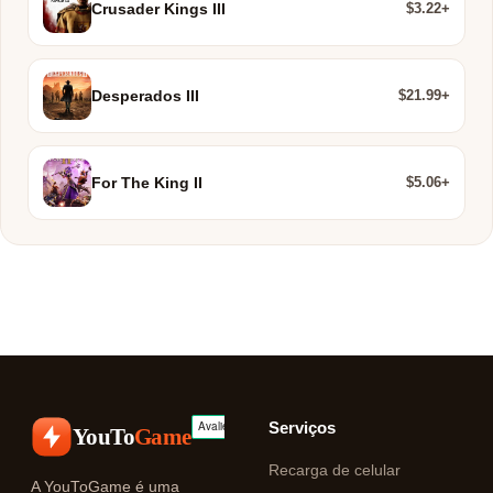
$3.22+
Crusader Kings III
$21.99+
Desperados III
$5.06+
For The King II
Serviços
YouTo
Game
Recarga de celular
A YouToGame é uma