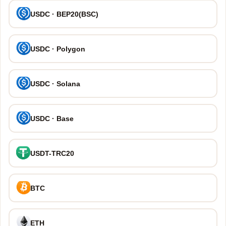
USDC · BEP20(BSC)
USDC · Polygon
USDC · Solana
USDC · Base
USDT-TRC20
BTC
ETH