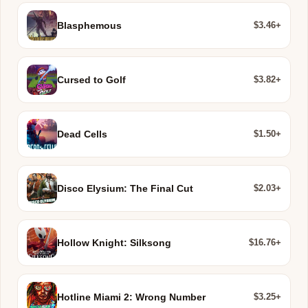
$3.46+
Blasphemous
$3.82+
Cursed to Golf
$1.50+
Dead Cells
$2.03+
Disco Elysium: The Final Cut
$16.76+
Hollow Knight: Silksong
$3.25+
Hotline Miami 2: Wrong Number