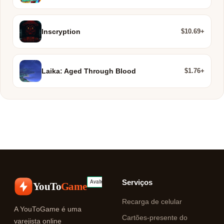
$10.69+
Inscryption
$1.76+
Laika: Aged Through Blood
Serviços
YouTo
Game
Recarga de celular
A YouToGame é uma
Cartões-presente do
varejista online