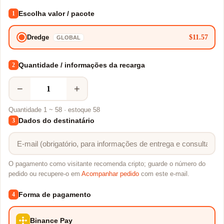
Escolha valor / pacote
1
$11.57
Dredge
GLOBAL
Quantidade / informações da recarga
2
−
+
Quantidade 1 ~ 58 · estoque 58
Dados do destinatário
3
O pagamento como visitante recomenda cripto; guarde o número do
pedido ou recupere-o em
Acompanhar pedido
com este e-mail.
Forma de pagamento
4
Binance Pay