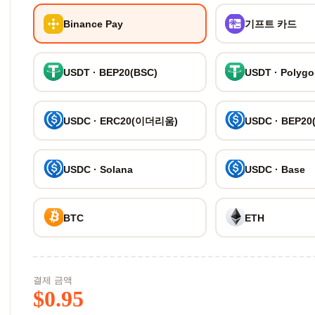
Binance Pay
기프트 카드
USDT · BEP20(BSC)
USDT · Polyg
USDC · ERC20(이더리움)
USDC · BEP20
USDC · Solana
USDC · Base
BTC
ETH
결제 금액
$
0.95