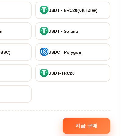
USDT · ERC20(이더리움)
on
USDT · Solana
(BSC)
USDC · Polygon
USDT-TRC20
지금 구매