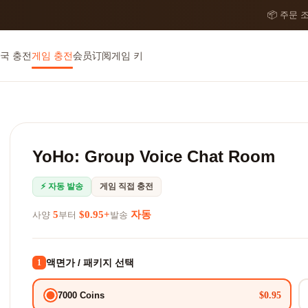
📦 주문 
국 충전
게임 충전
会员订阅
게임 키
YoHo: Group Voice Chat Room
⚡ 자동 발송
게임 직접 충전
5
$0.95+
자동
사양
부터
발송
액면가 / 패키지 선택
1
$0.95
7000 Coins