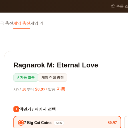
📦 주문 
국 충전
게임 충전
게임 키
Ragnarok M: Eternal Love
⚡ 자동 발송
게임 직접 충전
10
$0.97+
자동
사양
부터
발송
액면가 / 패키지 선택
1
$0.97
7 Big Cat Coins
SEA