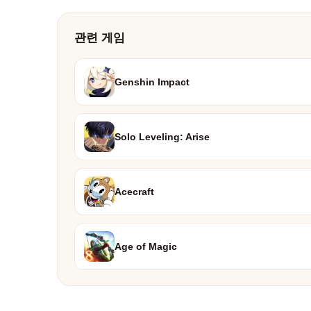
관련 게임
Genshin Impact
Solo Leveling: Arise
Acecraft
Age of Magic