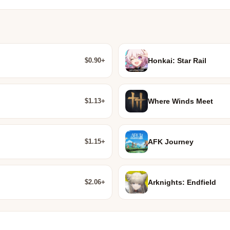
$0.90+
Honkai: Star Rail
$1.13+
Where Winds Meet
$1.15+
AFK Journey
$2.06+
Arknights: Endfield