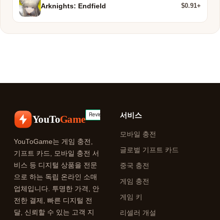
$0.91+
Arknights: Endfield
서비스
YouTo
Game
모바일 충전
YouToGame는 게임 충전,
글로벌 기프트 카드
기프트 카드, 모바일 충전 서
비스 등 디지털 상품을 전문
중국 충전
으로 하는 독립 온라인 소매
게임 충전
업체입니다. 투명한 가격, 안
게임 키
전한 결제, 빠른 디지털 전
달, 신뢰할 수 있는 고객 지
리셀러 개설