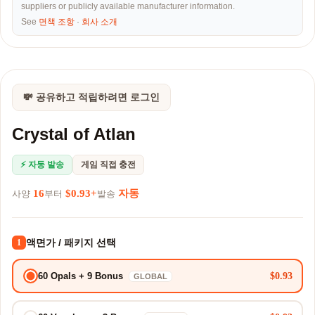
suppliers or publicly available manufacturer information.
See
면책 조항
·
회사 소개
💸 공유하고 적립하려면 로그인
Crystal of Atlan
⚡ 자동 발송
게임 직접 충전
16
$0.93+
자동
사양
부터
발송
액면가 / 패키지 선택
1
$0.93
60 Opals + 9 Bonus
GLOBAL