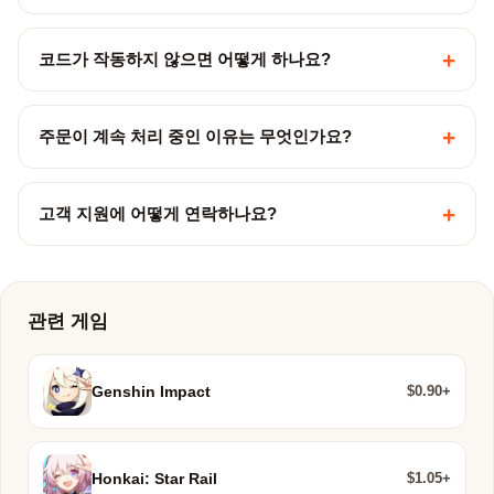
+
코드가 작동하지 않으면 어떻게 하나요?
+
주문이 계속 처리 중인 이유는 무엇인가요?
+
고객 지원에 어떻게 연락하나요?
관련 게임
$0.90+
Genshin Impact
$1.05+
Honkai: Star Rail