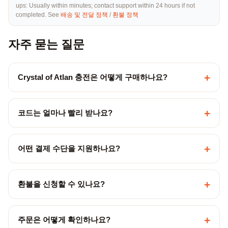
ups: Usually within minutes; contact support within 24 hours if not
completed. See
배송 및 전달 정책
/
환불 정책
자주 묻는 질문
+
Crystal of Atlan 충전은 어떻게 구매하나요?
+
코드는 얼마나 빨리 받나요?
+
어떤 결제 수단을 지원하나요?
+
환불을 신청할 수 있나요?
+
주문은 어떻게 확인하나요?