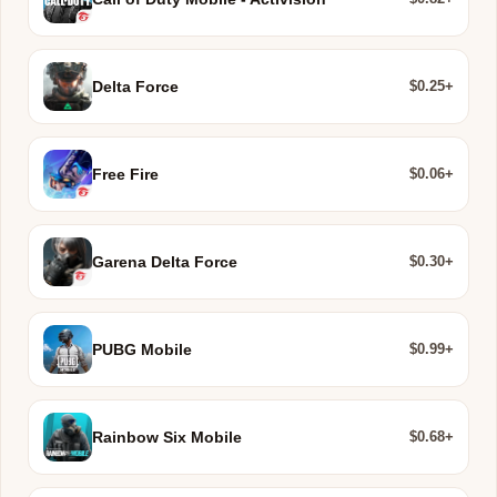
$0.25+
Delta Force
$0.06+
Free Fire
$0.30+
Garena Delta Force
$0.99+
PUBG Mobile
$0.68+
Rainbow Six Mobile