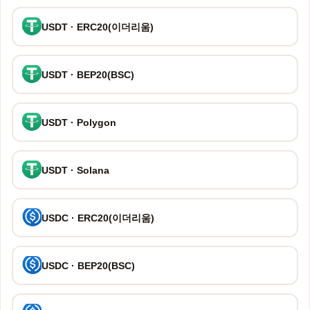
USDT · ERC20(이더리움)
USDT · BEP20(BSC)
USDT · Polygon
USDT · Solana
USDC · ERC20(이더리움)
USDC · BEP20(BSC)