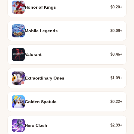
$0.20+
Honor of Kings
$0.09+
Mobile Legends
$0.46+
Valorant
$1.09+
Extraordinary Ones
$0.22+
Golden Spatula
$2.99+
Hero Clash