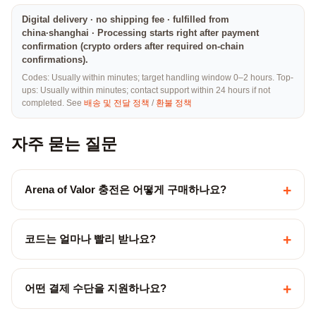
Digital delivery · no shipping fee · fulfilled from
china·shanghai · Processing starts right after payment
confirmation (crypto orders after required on-chain
confirmations).
Codes: Usually within minutes; target handling window 0–2 hours. Top-
ups: Usually within minutes; contact support within 24 hours if not
completed. See
배송 및 전달 정책
/
환불 정책
자주 묻는 질문
+
Arena of Valor 충전은 어떻게 구매하나요?
+
코드는 얼마나 빨리 받나요?
+
어떤 결제 수단을 지원하나요?