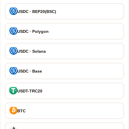
USDC · BEP20(BSC)
USDC · Polygon
USDC · Solana
USDC · Base
USDT-TRC20
BTC