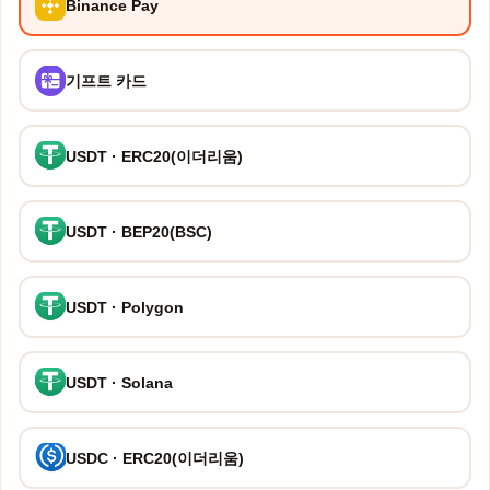
Binance Pay
기프트 카드
USDT · ERC20(이더리움)
USDT · BEP20(BSC)
USDT · Polygon
USDT · Solana
USDC · ERC20(이더리움)