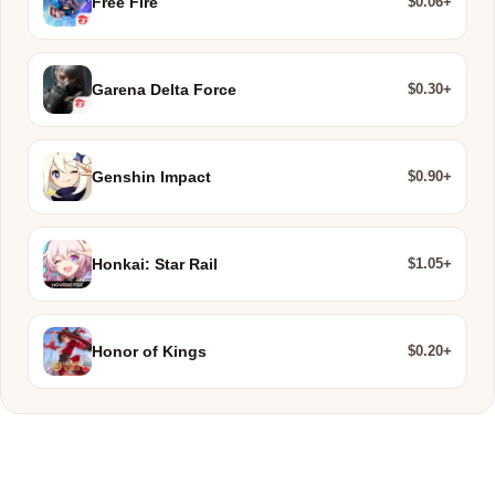
$0.06+
Free Fire
$0.30+
Garena Delta Force
$0.90+
Genshin Impact
$1.05+
Honkai: Star Rail
$0.20+
Honor of Kings