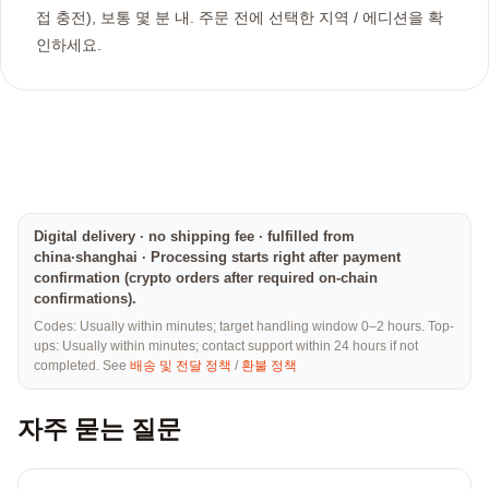
접 충전), 보통 몇 분 내. 주문 전에 선택한 지역 / 에디션을 확
인하세요.
Digital delivery · no shipping fee · fulfilled from
china·shanghai · Processing starts right after payment
confirmation (crypto orders after required on-chain
confirmations).
Codes: Usually within minutes; target handling window 0–2 hours. Top-
ups: Usually within minutes; contact support within 24 hours if not
completed. See
배송 및 전달 정책
/
환불 정책
자주 묻는 질문