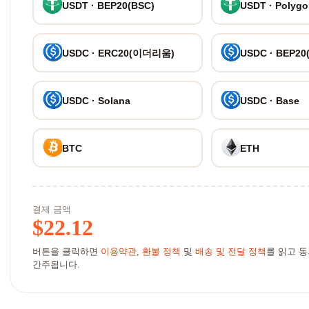
USDT · BEP20(BSC)
USDT · Polyg
USDC · ERC20(이더리움)
USDC · BEP20
USDC · Solana
USDC · Base
BTC
ETH
결제 금액
$
22.12
버튼을 클릭하면
이용약관
,
환불 정책
및
배송 및 전달 정책
를 읽고 
간주됩니다.