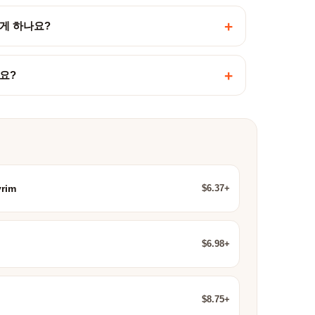
+
게 하나요?
+
요?
$6.37+
yrim
$6.98+
$8.75+