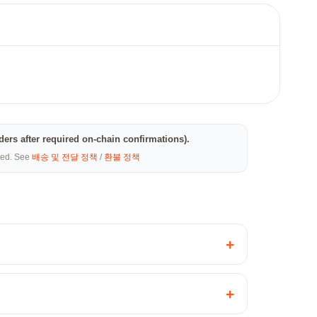
.
rders after required on-chain confirmations).
eted. See
배송 및 전달 정책
/
환불 정책
+
+