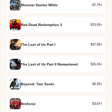
$7.75+
Monster Hunter Wilds
$15.03+
Red Dead Redemption 2
$27.92+
The Last of Us Part I
$31.43+
The Last of Us Part II Remastered
$2.25+
Beyond: Two Souls
$3.67+
Broforce