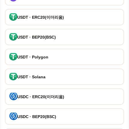
USDT · ERC20(이더리움)
USDT · BEP20(BSC)
USDT · Polygon
USDT · Solana
USDC · ERC20(이더리움)
USDC · BEP20(BSC)