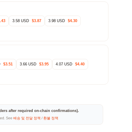
.43
3.58 USD
$3.87
3.98 USD
$4.30
D
$3.51
3.66 USD
$3.95
4.07 USD
$4.40
rders after required on-chain confirmations).
eted. See
배송 및 전달 정책
/
환불 정책