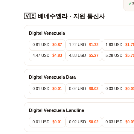
✓
🇻🇪 베네수엘라 · 지원 통신사
Digitel Venezuela
0.81 USD
$0.87
1.22 USD
$1.32
1.63 USD
$1.7
4.47 USD
$4.83
4.88 USD
$5.27
5.28 USD
$5.7
Digitel Venezuela Data
0.01 USD
$0.01
0.02 USD
$0.02
0.03 USD
$0.0
Digitel Venezuela Landline
0.01 USD
$0.01
0.02 USD
$0.02
0.03 USD
$0.0