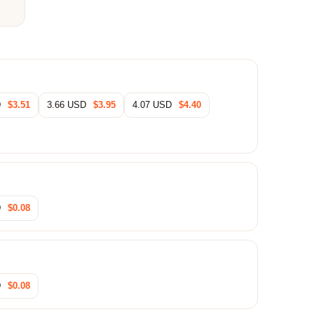
D
$3.51
3.66 USD
$3.95
4.07 USD
$4.40
D
$0.08
D
$0.08