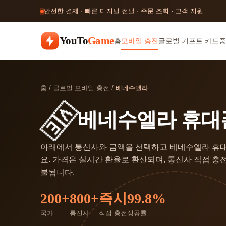
안전한 결제 · 빠른 디지털 전달 · 주문 조회 · 고객 지원
YouTo
Game
홈
모바일 충전
글로벌 기프트 카드
중
홈
/
글로벌 모바일 충전
/
베네수엘라
🇻🇪
베네수엘라 휴대
아래에서 통신사와 금액을 선택하고 베네수엘라 휴
요. 가격은 실시간 환율로 환산되며, 통신사 직접 충전
불됩니다.
200+
800+
즉시
99.8%
국가
통신사
직접 충전
성공률