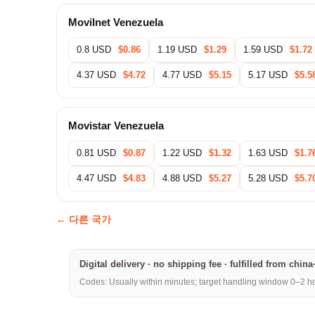
Movilnet Venezuela
0.8 USD
$0.86
1.19 USD
$1.29
1.59 USD
$1.72
4.37 USD
$4.72
4.77 USD
$5.15
5.17 USD
$5.5
Movistar Venezuela
0.81 USD
$0.87
1.22 USD
$1.32
1.63 USD
$1.7
4.47 USD
$4.83
4.88 USD
$5.27
5.28 USD
$5.7
← 다른 국가
Digital delivery · no shipping fee · fulfilled from chi
Codes: Usually within minutes; target handling window 0–2 hou