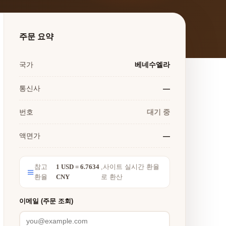
주문 요약
국가
베네수엘라
통신사
—
번호
대기 중
액면가
—
참고
1 USD = 6.7634
,사이트 실시간 환율
환율
CNY
로 환산
이메일 (주문 조회)