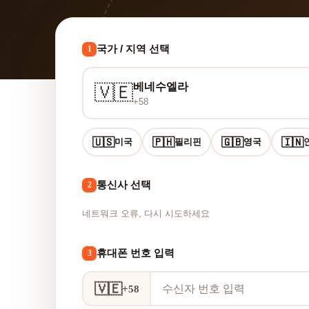
국가 / 지역 선택
1
베네수엘라
🇻🇪
+58
🇺🇸
🇵🇭
🇬🇧
🇮🇳
미국
필리핀
영국
통신사 선택
2
네트워크 오류, 다시 시도하세요
휴대폰 번호 입력
3
🇻🇪
+58