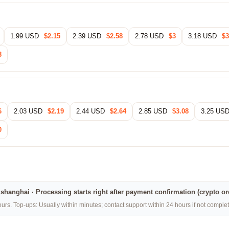
1.99 USD
$2.15
2.39 USD
$2.58
2.78 USD
$3
3.18 USD
$3
8
6
2.03 USD
$2.19
2.44 USD
$2.64
2.85 USD
$3.08
3.25 US
0
na·shanghai · Processing starts right after payment confirmation (crypto o
rs. Top-ups: Usually within minutes; contact support within 24 hours if not compl