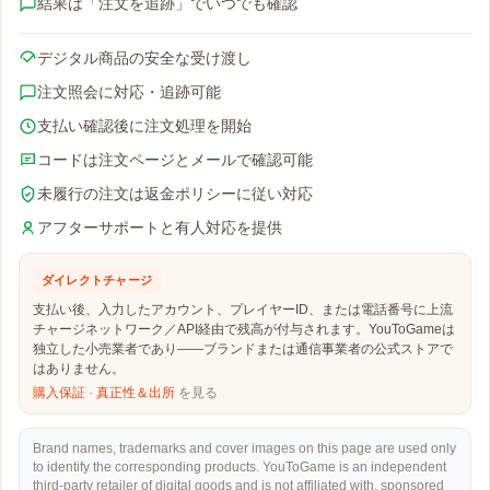
結果は「注文を追跡」でいつでも確認
デジタル商品の安全な受け渡し
注文照会に対応・追跡可能
支払い確認後に注文処理を開始
コードは注文ページとメールで確認可能
未履行の注文は返金ポリシーに従い対応
アフターサポートと有人対応を提供
ダイレクトチャージ
支払い後、入力したアカウント、プレイヤーID、または電話番号に上流
チャージネットワーク／API経由で残高が付与されます。YouToGameは
独立した小売業者であり——ブランドまたは通信事業者の公式ストアで
はありません。
購入保証
·
真正性＆出所
を見る
Brand names, trademarks and cover images on this page are used only
to identify the corresponding products. YouToGame is an independent
third-party retailer of digital goods and is not affiliated with, sponsored