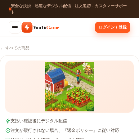
安全な決済 · 迅速なデジタル配信 · 注文追跡 · カスタマーサポー
ト
YouTo
Game
ログイン / 登録
← すべての商品
支払い確認後にデジタル配信
注文が履行されない場合、『返金ポリシー』に従い対応