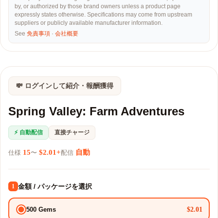
by, or authorized by those brand owners unless a product page
expressly states otherwise. Specifications may come from upstream
suppliers or publicly available manufacturer information.
See
免責事項
·
会社概要
💸 ログインして紹介・報酬獲得
Spring Valley: Farm Adventures
⚡ 自動配信
直接チャージ
15
$2.01+
自動
仕様
〜
配信
金額 / パッケージを選択
1
$2.01
500 Gems