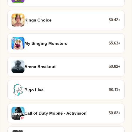
$0.42+
Kings Choice
$5.63+
My Singing Monsters
$0.82+
Arena Breakout
$0.11+
Bigo Live
$0.82+
Call of Duty Mobile - Activision