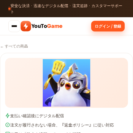
安全な決済 · 迅速なデジタル配信 · 注文追跡 · カスタマーサポー
ト
YouTo
Game
ログイン / 登録
← すべての商品
支払い確認後にデジタル配信
注文が履行されない場合、『返金ポリシー』に従い対応