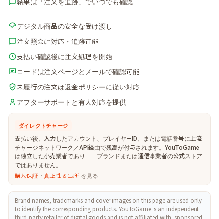
結果は「注文を追跡」でいつでも確認
デジタル商品の安全な受け渡し
注文照会に対応・追跡可能
支払い確認後に注文処理を開始
コードは注文ページとメールで確認可能
未履行の注文は返金ポリシーに従い対応
アフターサポートと有人対応を提供
ダイレクトチャージ
支払い後、入力したアカウント、プレイヤーID、または電話番号に上流
チャージネットワーク／API経由で残高が付与されます。YouToGame
は独立した小売業者であり——ブランドまたは通信事業者の公式ストア
ではありません。
購入保証
·
真正性＆出所
を見る
Brand names, trademarks and cover images on this page are used only
to identify the corresponding products. YouToGame is an independent
third-party retailer of digital goods and is not affiliated with, sponsored