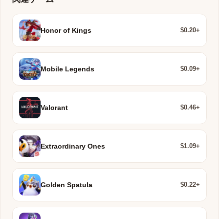
$0.20+
Honor of Kings
$0.09+
Mobile Legends
$0.46+
Valorant
$1.09+
Extraordinary Ones
$0.22+
Golden Spatula