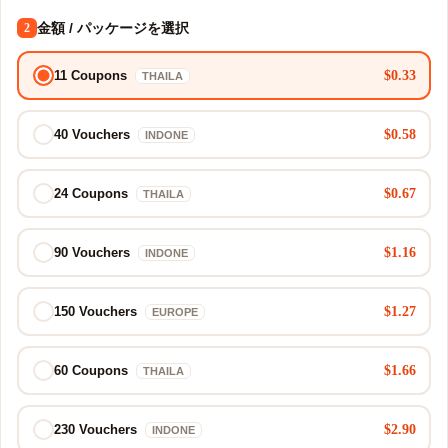
金額 / パッケージを選択
2
$0.33
11 Coupons
THAILA
$0.58
40 Vouchers
INDONE
$0.67
24 Coupons
THAILA
$1.16
90 Vouchers
INDONE
$1.27
150 Vouchers
EUROPE
$1.66
60 Coupons
THAILA
$2.90
230 Vouchers
INDONE