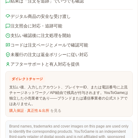
結果は「注文を追跡」でいつでも確認
デジタル商品の安全な受け渡し
注文照会に対応・追跡可能
支払い確認後に注文処理を開始
コードは注文ページとメールで確認可能
未履行の注文は返金ポリシーに従い対応
アフターサポートと有人対応を提供
ダイレクトチャージ
支払い後、入力したアカウント、プレイヤーID、または電話番号に上流
チャージネットワーク／API経由で残高が付与されます。YouToGameは
独立した小売業者であり——ブランドまたは通信事業者の公式ストアで
はありません。
購入保証
·
真正性＆出所
を見る
Brand names, trademarks and cover images on this page are used only
to identify the corresponding products. YouToGame is an independent
third-party retailer of digital goods and is not affiliated with, sponsored