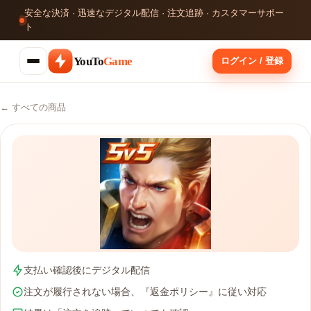
安全な決済 · 迅速なデジタル配信 · 注文追跡 · カスタマーサポー
ト
YouTo
Game
ログイン / 登録
← すべての商品
支払い確認後にデジタル配信
注文が履行されない場合、『返金ポリシー』に従い対応