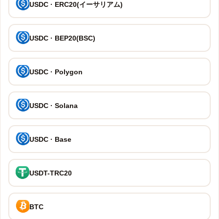
USDC · ERC20(イーサリアム)
USDC · BEP20(BSC)
USDC · Polygon
USDC · Solana
USDC · Base
USDT-TRC20
BTC