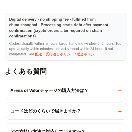
Digital delivery · no shipping fee · fulfilled from
china·shanghai · Processing starts right after payment
confirmation (crypto orders after required on-chain
confirmations).
Codes: Usually within minutes; target handling window 0–2 hours. Top-
ups: Usually within minutes; contact support within 24 hours if not
completed. See
配送・受け渡しポリシー
/
返金ポリシー
よくある質問
+
Arena of Valorチャージの購入方法は？
+
コードはどのくらいで届きますか？
+
どの支払い方法に対応していますか？