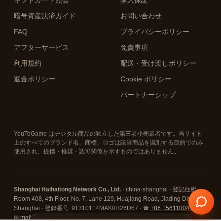
ギフトカード照会
購入保証
暗号資産決済ガイド
お問い合わせ
FAQ
プライバシーポリシー
アフターサービス
免責事項
利用規約
配送・受け渡しポリシー
返金ポリシー
Cookie ポリシー
パートナーシップ
YouToGame はデジタル商品の独立した第三者小売業者です。当サイト
上のすべてのブランド名、商標、ロゴは該当商品を識別する目的でのみ
使用され、提携・推奨・認可関係を示すものではありません。
Shanghai Haihaitong Network Co., Ltd.
· china·shanghai · 登記住所:
Room 408, 4th Floor, No. 7, Lane 129, Huajiang Road, Jiading District,
Shanghai · 登録番号: 91310114MAK0H26D67 · ☎
+86 15611004108
·
✉
mail@youtogame.com