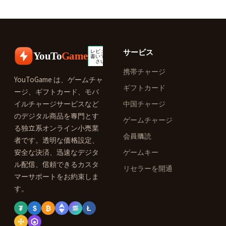
サービス
YouTo
Game
携帯チャージ
YouToGame は、ゲームチャ
ギフトカード
ージ、ギフトカード、モバ
イルチャージサービスなど
中国チャージ
のデジタル商品を専門とす
ゲームチャージ
る独立系オンライン小売業
会員購読
者です。透明な価格設定、
安全な決済、迅速なデジタ
ゲームキー
ル配信、信頼できるカスタ
リセラーを開通
マーサポートをお約束しま
す。
₮
$
₿
Ł