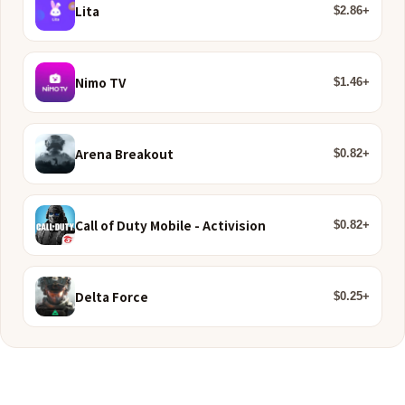
Lita
$2.86+
Nimo TV
$1.46+
Arena Breakout
$0.82+
Call of Duty Mobile - Activision
$0.82+
Delta Force
$0.25+