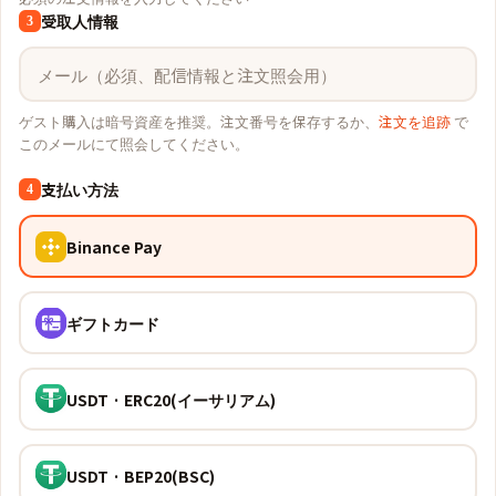
受取人情報
3
ゲスト購入は暗号資産を推奨。注文番号を保存するか、
注文を追跡
で
このメールにて照会してください。
支払い方法
4
Binance Pay
ギフトカード
USDT · ERC20(イーサリアム)
USDT · BEP20(BSC)