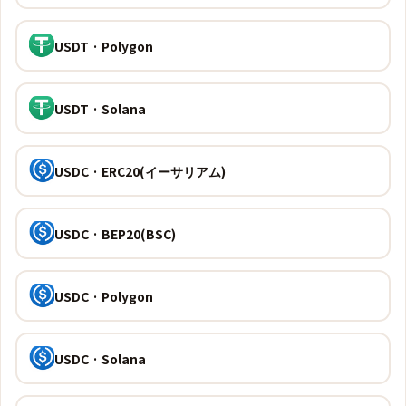
USDT · Polygon
USDT · Solana
USDC · ERC20(イーサリアム)
USDC · BEP20(BSC)
USDC · Polygon
USDC · Solana