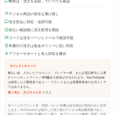
結果は「注文を追跡」でいつでも確認
デジタル商品の安全な受け渡し
注文照会に対応・追跡可能
支払い確認後に注文処理を開始
コードは注文ページとメールで確認可能
未履行の注文は返金ポリシーに従い対応
アフターサポートと有人対応を提供
ダイレクトチャージ
支払い後、入力したアカウント、プレイヤーID、または電話番号に上流
チャージネットワーク／API経由で残高が付与されます。YouToGame
は独立した小売業者であり——ブランドまたは通信事業者の公式ストア
ではありません。
購入保証
·
真正性＆出所
を見る
本ページのブランド名・商標・カバー画像は該当商品の識別のみに使用
します。YouToGame は独立した第三者のデジタル商品販売店であり、
商品ページに別段の記載がない限り、各ブランドとの提携・後援・許諾