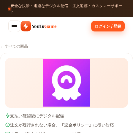
安全な決済 · 迅速なデジタル配信 · 注文追跡 · カスタマーサポー
ト
ログイン / 登録
YouTo
Game
← すべての商品
支払い確認後にデジタル配信
注文が履行されない場合、『返金ポリシー』に従い対応