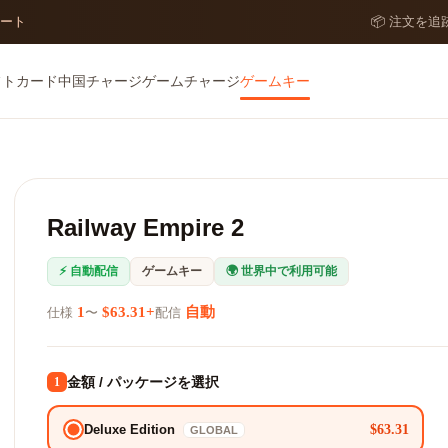
ポート
📦 注文を追
フトカード
中国チャージ
ゲームチャージ
ゲームキー
Railway Empire 2
⚡ 自動配信
ゲームキー
🌍 世界中で利用可能
1
$63.31+
自動
仕様
〜
配信
金額 / パッケージを選択
1
$63.31
Deluxe Edition
GLOBAL