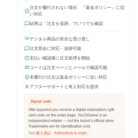
注文が履行されない場合、『返金ポリシー』に従
い対応
結果は「注文を追跡」でいつでも確認
デジタル商品の安全な受け渡し
注文照会に対応・追跡可能
支払い確認後に注文処理を開始
コードは注文ページとメールで確認可能
未履行の注文は返金ポリシーに従い対応
アフターサポートと有人対応を提供
Digital code
After payment you receive a digital redemption / gift-
card code on the order page. YouToGame is an
independent retailer — not the brand’s official store.
Trademarks are for identification only.
See
購入保証
·
Authenticity & origin