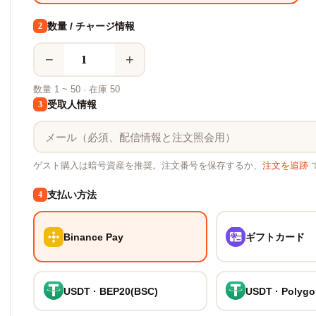
数量 / チャージ情報
2
−
+
数量 1 ~ 50 · 在庫 50
受取人情報
3
ゲスト購入は暗号資産を推奨。注文番号を保存するか、
注文を追跡
支払い方法
4
Binance Pay
ギフトカード
USDT · BEP20(BSC)
USDT · Polyg