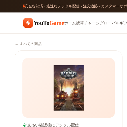
安全な決済 · 迅速なデジタル配信 · 注文追跡 · カスタマーサ
YouTo
Game
ホーム
携帯チャージ
グローバルギ
← すべての商品
支払い確認後にデジタル配信