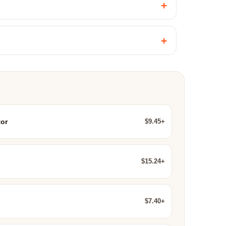
+
+
$9.45+
or
$15.24+
$7.40+