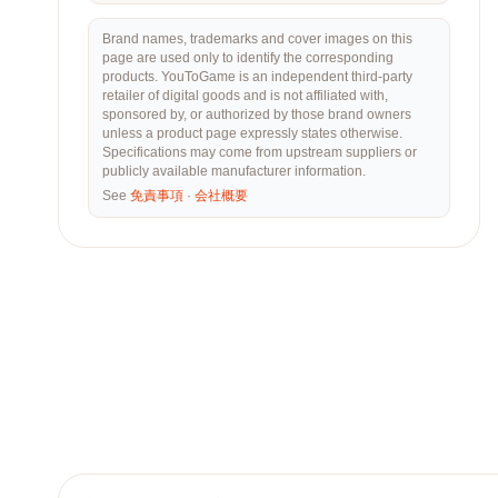
Brand names, trademarks and cover images on this
page are used only to identify the corresponding
products. YouToGame is an independent third-party
retailer of digital goods and is not affiliated with,
sponsored by, or authorized by those brand owners
unless a product page expressly states otherwise.
Specifications may come from upstream suppliers or
publicly available manufacturer information.
See
免責事項
·
会社概要