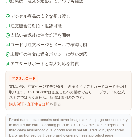
結果は「注文を追跡」でいつでも確認
デジタル商品の安全な受け渡し
注文照会に対応・追跡可能
支払い確認後に注文処理を開始
コードは注文ページとメールで確認可能
未履行の注文は返金ポリシーに従い対応
アフターサポートと有人対応を提供
デジタルコード
支払い後、注文ページでデジタル引き換え／ギフトカードコードを受け
取ります。YouToGameは独立した小売業者であり——ブランドの公式
ストアではありません。商標は識別のみです。
購入保証
·
真正性＆出所
を見る
Brand names, trademarks and cover images on this page are used only
to identify the corresponding products. YouToGame is an independent
third-party retailer of digital goods and is not affiliated with, sponsored
by, or authorized by those brand owners unless a product page