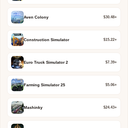
$30.48+
Aven Colony
$15.22+
Construction Simulator
$7.39+
Euro Truck Simulator 2
$5.06+
Farming Simulator 25
$24.43+
Mashinky