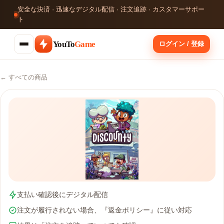
安全な決済 · 迅速なデジタル配信 · 注文追跡 · カスタマーサポー
ト
YouTo
Game
ログイン / 登録
← すべての商品
支払い確認後にデジタル配信
注文が履行されない場合、『返金ポリシー』に従い対応