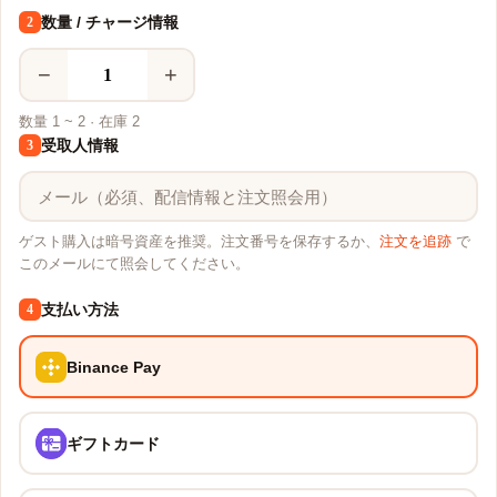
数量 / チャージ情報
2
−
+
数量 1 ~ 2 · 在庫 2
受取人情報
3
ゲスト購入は暗号資産を推奨。注文番号を保存するか、
注文を追跡
で
このメールにて照会してください。
支払い方法
4
Binance Pay
ギフトカード