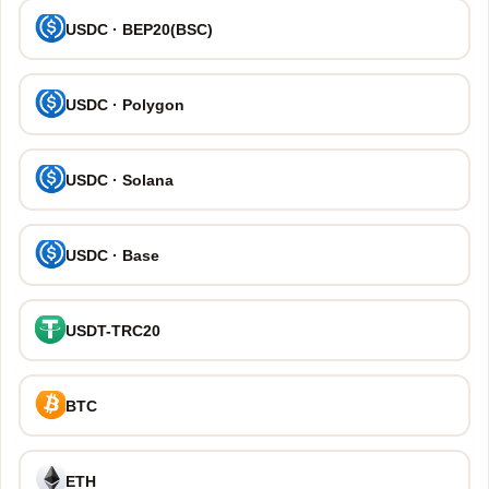
USDC · BEP20(BSC)
USDC · Polygon
USDC · Solana
USDC · Base
USDT-TRC20
BTC
ETH