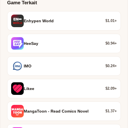
Game Terkait
$1.01+
Enhypen World
$0.94+
HeeSay
$0.24+
IMO
$2.09+
Likee
$1.37+
MangaToon - Read Comics Novel