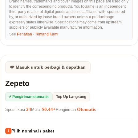
Brand names, trademarks and cover images on this page are used only
to identify the corresponding products. YouToGame is an independent
third-party retailer of digital goods and is not affiliated with, sponsored
by, or authorized by those brand owners unless a product page
expressly states otherwise. Specifications may come from upstream
suppliers or publicly available manufacturer information.
See
Penafian
·
Tentang Kami
💸 Masuk untuk berbagi & dapatkan
Zepeto
⚡ Pengiriman otomatis
Top Up Langsung
24
$0.44+
Otomatis
Spesifikasi
Mulai
Pengiriman
Pilih nominal / paket
1