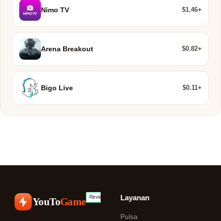
$1.46+
Nimo TV
$0.82+
Arena Breakout
$0.11+
Bigo Live
Layanan
YouTo
Game
Pulsa