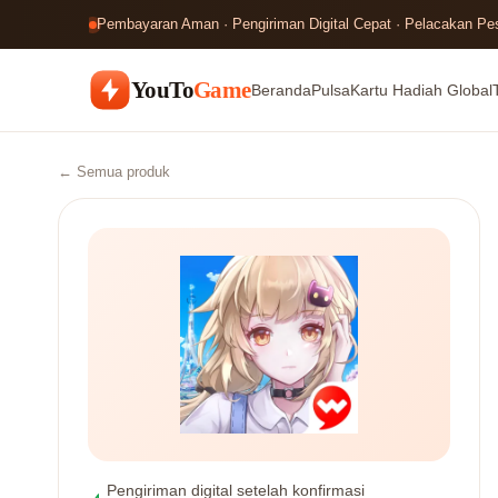
Pembayaran Aman · Pengiriman Digital Cepat · Pelacakan P
YouTo
Game
Beranda
Pulsa
Kartu Hadiah Global
← Semua produk
Pengiriman digital setelah konfirmasi