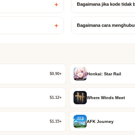
+
Bagaimana jika kode tidak 
+
Bagaimana cara menghubu
$0.90+
Honkai: Star Rail
$1.12+
Where Winds Meet
$1.15+
AFK Journey