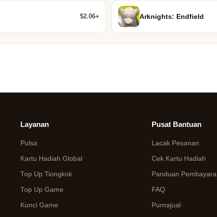
$2.06+
Arknights: Endfield
Layanan
Pusat Bantuan
Pulsa
Lacak Pesanan
Kartu Hadiah Global
Cek Kartu Hadiah
Top Up Tiongkok
Panduan Pembayaran
Top Up Game
FAQ
Kunci Game
Purnajual