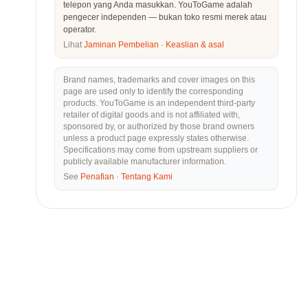
telepon yang Anda masukkan. YouToGame adalah
pengecer independen — bukan toko resmi merek atau
operator.
Lihat
Jaminan Pembelian
·
Keaslian & asal
Brand names, trademarks and cover images on this
page are used only to identify the corresponding
products. YouToGame is an independent third-party
retailer of digital goods and is not affiliated with,
sponsored by, or authorized by those brand owners
unless a product page expressly states otherwise.
Specifications may come from upstream suppliers or
publicly available manufacturer information.
See
Penafian
·
Tentang Kami