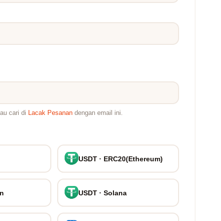
au cari di
Lacak Pesanan
dengan email ini.
USDT · ERC20(Ethereum)
on
USDT · Solana