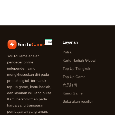
Layanan
YouTo
Game
Pulsa
YouToGame adalah
Kartu Hadiah Global
pengecer online
independen yang
Top Up Tiongkok
mengkhususkan diri pada
Top Up Game
produk digital, termasuk
会员订阅
top-up game, kartu hadiah,
dan layanan isi ulang pulsa.
Kunci Game
Kami berkomitmen pada
Buka akun reseller
harga yang transparan,
pembayaran yang aman,