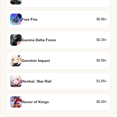
$0.06+
Free Fire
$0.30+
Garena Delta Force
$0.90+
Genshin Impact
$1.05+
Honkai: Star Rail
$0.20+
Honor of Kings