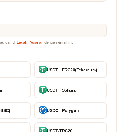
au cari di
Lacak Pesanan
dengan email ini.
USDT · ERC20(Ethereum)
on
USDT · Solana
(BSC)
USDC · Polygon
USDT-TRC20