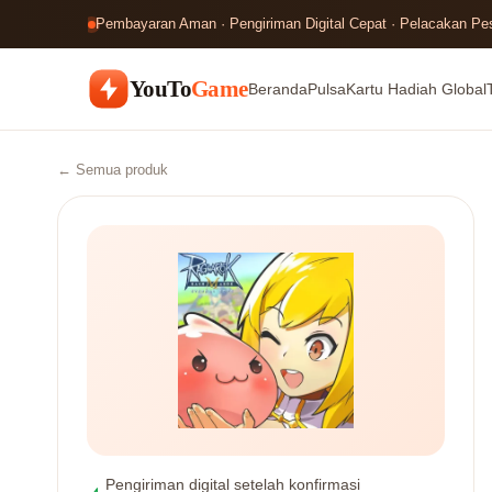
Pembayaran Aman · Pengiriman Digital Cepat · Pelacakan P
YouTo
Game
Beranda
Pulsa
Kartu Hadiah Global
← Semua produk
Pengiriman digital setelah konfirmasi