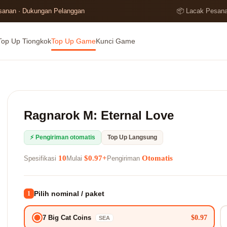
esanan · Dukungan Pelanggan
📦 Lacak Pesan
Top Up Tiongkok
Top Up Game
Kunci Game
Ragnarok M: Eternal Love
⚡ Pengiriman otomatis
Top Up Langsung
10
$0.97+
Otomatis
Spesifikasi
Mulai
Pengiriman
Pilih nominal / paket
1
$0.97
7 Big Cat Coins
SEA