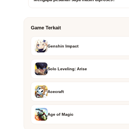
Game Terkait
Genshin Impact
Solo Leveling: Arise
Acecraft
Age of Magic