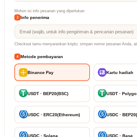
Mohon isi info pesanan yang diperlukan
Info penerima
3
Checkout tamu menyarankan kripto; simpan nomor pesanan Anda, at
Metode pembayaran
4
Binance Pay
Kartu hadiah
USDT · BEP20(BSC)
USDT · Polyg
USDC · ERC20(Ethereum)
USDC · BEP20
USDC · Solana
USDC · Base