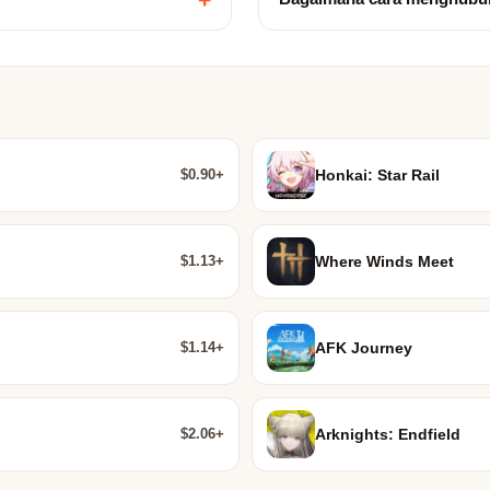
$0.90+
Honkai: Star Rail
$1.13+
Where Winds Meet
$1.14+
AFK Journey
$2.06+
Arknights: Endfield