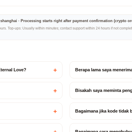
na·shanghai · Processing starts right after payment confirmation (crypto o
rs. Top-ups: Usually within minutes; contact support within 24 hours if not compl
+
ternal Love?
Berapa lama saya menerim
+
Bisakah saya meminta pen
+
Bagaimana jika kode tidak 
+
Bagaimana cara menghubu