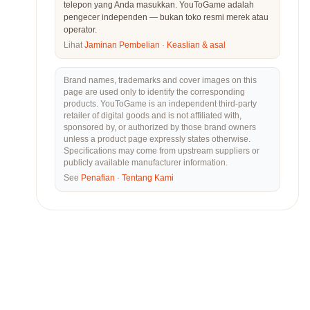
telepon yang Anda masukkan. YouToGame adalah
pengecer independen — bukan toko resmi merek atau
operator.
Lihat
Jaminan Pembelian
·
Keaslian & asal
Brand names, trademarks and cover images on this
page are used only to identify the corresponding
products. YouToGame is an independent third-party
retailer of digital goods and is not affiliated with,
sponsored by, or authorized by those brand owners
unless a product page expressly states otherwise.
Specifications may come from upstream suppliers or
publicly available manufacturer information.
See
Penafian
·
Tentang Kami