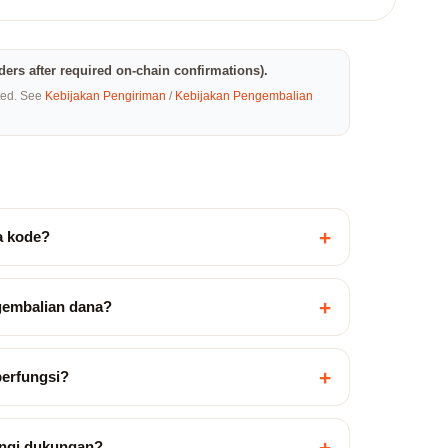
rders after required on-chain confirmations).
eted. See
Kebijakan Pengiriman
/
Kebijakan Pengembalian
+
a kode?
+
gembalian dana?
+
berfungsi?
+
ngi dukungan?