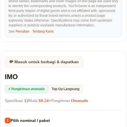
Brand names, trademarks and cover images on this page are used only
to identify the corresponding products. YouToGame is an independent
third-party retailer of digital goods and is not affiliated with, sponsored
by, or authorized by those brand owners unless a product page
expressly states otherwise. Specifications may come from upstream
suppliers or publicly available manufacturer information.
See
Penafian
·
Tentang Kami
💸 Masuk untuk berbagi & dapatkan
IMO
⚡ Pengiriman otomatis
Top Up Langsung
12
$0.24+
Otomatis
Spesifikasi
Mulai
Pengiriman
Pilih nominal / paket
1