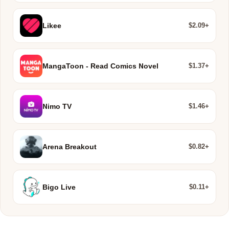
$2.09+
Likee
$1.37+
MangaToon - Read Comics Novel
$1.46+
Nimo TV
$0.82+
Arena Breakout
$0.11+
Bigo Live