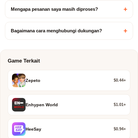
+
Mengapa pesanan saya masih diproses?
+
Bagaimana cara menghubungi dukungan?
Game Terkait
$0.44+
Zepeto
$1.01+
Enhypen World
$0.94+
HeeSay