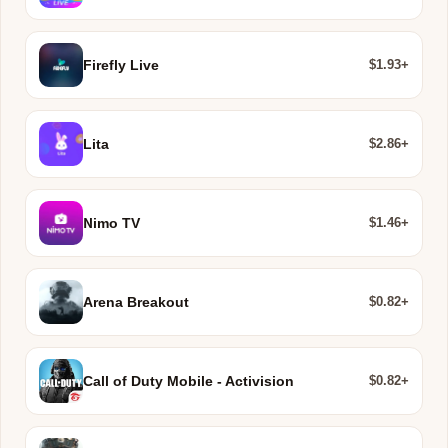
$1.93+
Firefly Live
$2.86+
Lita
$1.46+
Nimo TV
$0.82+
Arena Breakout
$0.82+
Call of Duty Mobile - Activision