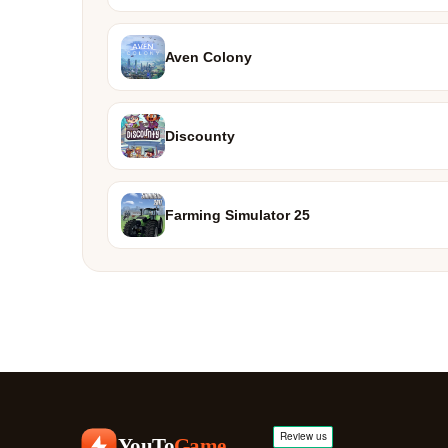
Aven Colony
Discounty
Farming Simulator 25
YouTo
Game