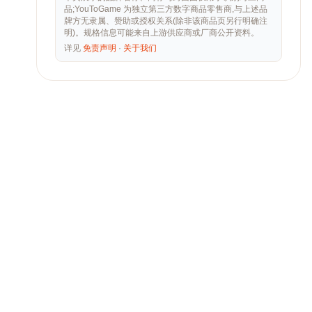
品;YouToGame 为独立第三方数字商品零售商,与上述品
牌方无隶属、赞助或授权关系(除非该商品页另行明确注
明)。规格信息可能来自上游供应商或厂商公开资料。
详见
免责声明
·
关于我们