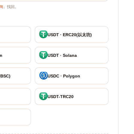
询
」找回。
USDT · ERC20(以太坊)
on
USDT · Solana
(BSC)
USDC · Polygon
USDT-TRC20