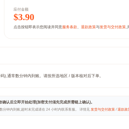
应付金额
$
3.90
点击按钮即表示您阅读并同意
服务条款
、
退款政策
与
发货与交付政策
活码),通常数分钟内到账。请按所选地区 / 版本核对后下单。
ai · 付款确认后立即开始处理(加密支付须先完成所需链上确认)。
常数分钟内到账;超时未完成请在 24 小时内联系客服。 详情见
发货与交付政策
/
退款政