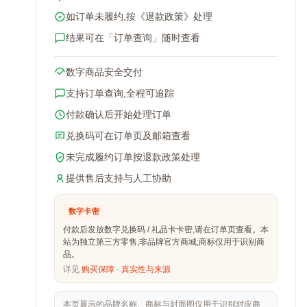
如订单未履约,按《退款政策》处理
结果可在「订单查询」随时查看
数字商品安全交付
支持订单查询,全程可追踪
付款确认后开始处理订单
兑换码可在订单页及邮箱查看
未完成履约订单按退款政策处理
提供售后支持与人工协助
数字卡密
付款后发放数字兑换码 / 礼品卡卡密,请在订单页查看。本
站为独立第三方零售,非品牌官方商城;商标仅用于识别商
品。
详见
购买保障
·
真实性与来源
本页展示的品牌名称、商标与封面图仅用于识别对应商