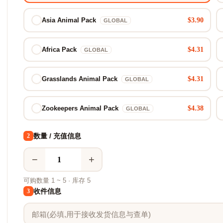
$3.90
Asia Animal Pack
GLOBAL
$4.31
Africa Pack
GLOBAL
$4.31
Grasslands Animal Pack
GLOBAL
$4.38
Zookeepers Animal Pack
GLOBAL
数量 / 充值信息
2
−
+
可购数量 1 ~ 5 · 库存 5
收件信息
3