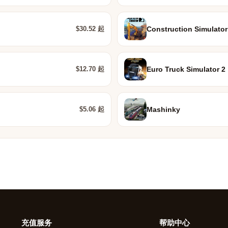
$30.52 起
Construction Simulator
$12.70 起
Euro Truck Simulator 2
$5.06 起
Mashinky
充值服务
帮助中心