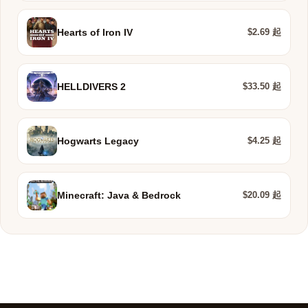
$2.69 起
Hearts of Iron IV
$33.50 起
HELLDIVERS 2
$4.25 起
Hogwarts Legacy
$20.09 起
Minecraft: Java & Bedrock