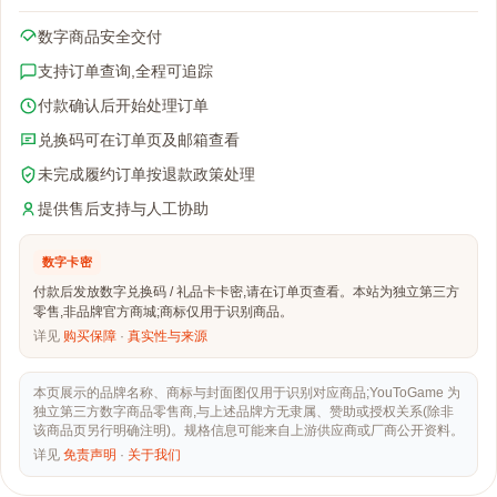
数字商品安全交付
支持订单查询,全程可追踪
付款确认后开始处理订单
兑换码可在订单页及邮箱查看
未完成履约订单按退款政策处理
提供售后支持与人工协助
数字卡密
付款后发放数字兑换码 / 礼品卡卡密,请在订单页查看。本站为独立第三方
零售,非品牌官方商城;商标仅用于识别商品。
详见
购买保障
·
真实性与来源
本页展示的品牌名称、商标与封面图仅用于识别对应商品;YouToGame 为
独立第三方数字商品零售商,与上述品牌方无隶属、赞助或授权关系(除非
该商品页另行明确注明)。规格信息可能来自上游供应商或厂商公开资料。
详见
免责声明
·
关于我们