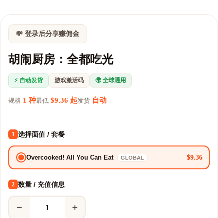
💸 登录后分享赚佣金
胡闹厨房：全都吃光
⚡ 自动发货
游戏激活码
🌍 全球通用
1 种
$9.36 起
自动
规格
最低
发货
选择面值 / 套餐
1
$9.36
Overcooked! All You Can Eat
GLOBAL
数量 / 充值信息
2
−
+