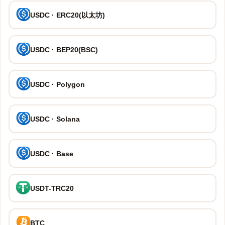
USDC · ERC20(以太坊)
USDC · BEP20(BSC)
USDC · Polygon
USDC · Solana
USDC · Base
USDT-TRC20
BTC