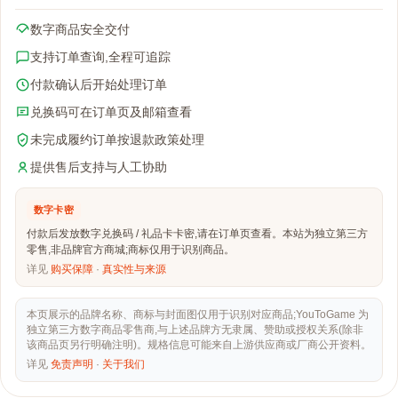
数字商品安全交付
支持订单查询,全程可追踪
付款确认后开始处理订单
兑换码可在订单页及邮箱查看
未完成履约订单按退款政策处理
提供售后支持与人工协助
数字卡密
付款后发放数字兑换码 / 礼品卡卡密,请在订单页查看。本站为独立第三方
零售,非品牌官方商城;商标仅用于识别商品。
详见
购买保障
·
真实性与来源
本页展示的品牌名称、商标与封面图仅用于识别对应商品;YouToGame 为
独立第三方数字商品零售商,与上述品牌方无隶属、赞助或授权关系(除非
该商品页另行明确注明)。规格信息可能来自上游供应商或厂商公开资料。
详见
免责声明
·
关于我们