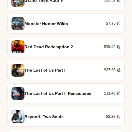
$12.32 起
Grand Theft Auto V
$7.75 起
Monster Hunter Wilds
$15.04 起
Red Dead Redemption 2
$27.96 起
The Last of Us Part I
$31.43 起
The Last of Us Part II Remastered
$2.26 起
Beyond: Two Souls