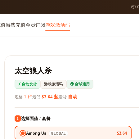
📦
充值
游戏充值
会员订阅
游戏激活码
太空狼人杀
⚡ 自动发货
游戏激活码
🌍 全球通用
1 种
$3.64 起
自动
规格
最低
发货
选择面值 / 套餐
1
$3.64
Among Us
GLOBAL