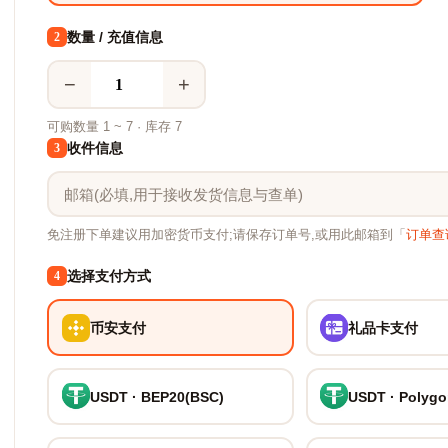
数量 / 充值信息
2
−
+
可购数量 1 ~ 7 · 库存 7
收件信息
3
免注册下单建议用加密货币支付;请保存订单号,或用此邮箱到「
订单查
选择支付方式
4
币安支付
礼品卡支付
USDT · BEP20(BSC)
USDT · Polyg