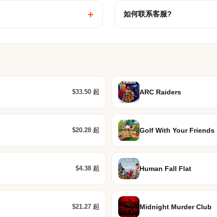
+
如何联系客服?
$33.50 起
ARC Raiders
$20.28 起
Golf With Your Friends
$4.38 起
Human Fall Flat
$21.27 起
Midnight Murder Club