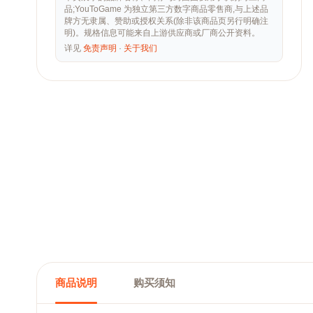
品;YouToGame 为独立第三方数字商品零售商,与上述品
牌方无隶属、赞助或授权关系(除非该商品页另行明确注
明)。规格信息可能来自上游供应商或厂商公开资料。
详见
免责声明
·
关于我们
商品说明
购买须知