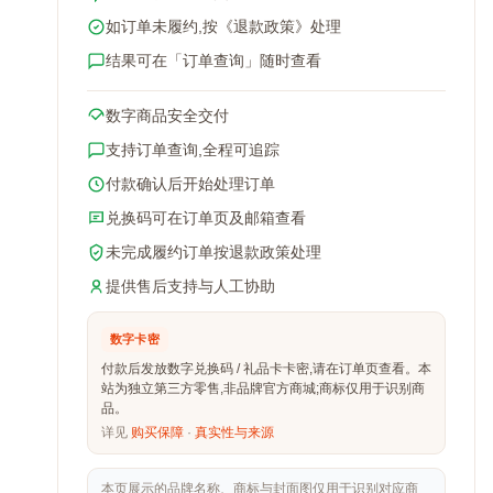
如订单未履约,按《退款政策》处理
结果可在「订单查询」随时查看
数字商品安全交付
支持订单查询,全程可追踪
付款确认后开始处理订单
兑换码可在订单页及邮箱查看
未完成履约订单按退款政策处理
提供售后支持与人工协助
数字卡密
付款后发放数字兑换码 / 礼品卡卡密,请在订单页查看。本
站为独立第三方零售,非品牌官方商城;商标仅用于识别商
品。
详见
购买保障
·
真实性与来源
本页展示的品牌名称、商标与封面图仅用于识别对应商