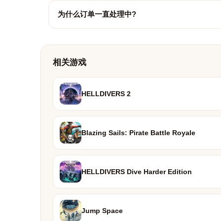
为什么订单一直处理中?
相关游戏
HELLDIVERS 2
Blazing Sails: Pirate Battle Royale
HELLDIVERS Dive Harder Edition
Jump Space