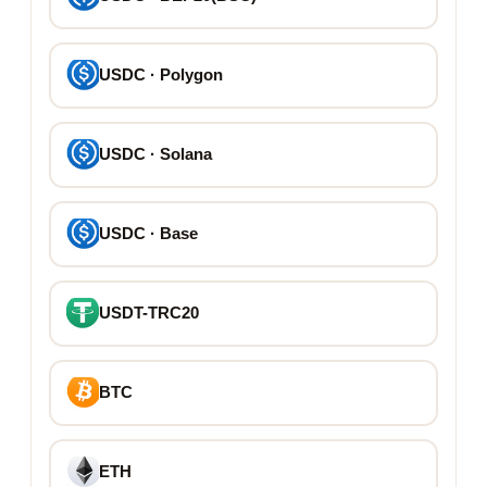
USDC · Polygon
USDC · Solana
USDC · Base
USDT-TRC20
BTC
ETH