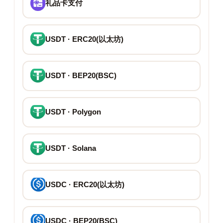
礼品卡支付
USDT · ERC20(以太坊)
USDT · BEP20(BSC)
USDT · Polygon
USDT · Solana
USDC · ERC20(以太坊)
USDC · BEP20(BSC)