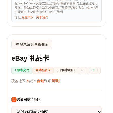
品;YouToGame 为独立第三方数字商品零售商,与上述品牌方无
隶属、赞助或授权关系(除非该商品页另行明确注明)。规格信息
可能来自上游供应商或厂商公开资料。
详见
免责声明
·
关于我们
💸 登录后分享赚佣金
eBay 礼品卡
⚡ 数字交付
全球礼品卡
3 个国家/地区
⚡
✓
3
自动
即时
覆盖地区
发货
到账
选择国家 / 地区
1