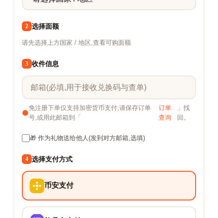
选择面额
2
请先选择上方国家 / 地区,查看可购面额
收件信息
3
免注册下单仅支持加密货币支付;请保存订单
订单
」找
号,或用此邮箱到「
查询
回。
🎁 作为礼物送给他人(发到对方邮箱,选填)
选择支付方式
4
币安支付