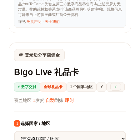
品;YouToGame 为独立第三方数字商品零售商,与上述品牌方无
隶属、赞助或授权关系(除非该商品页另行明确注明)。规格信息
可能来自上游供应商或厂商公开资料。
详见
免责声明
·
关于我们
💸 登录后分享赚佣金
Bigo Live 礼品卡
⚡ 数字交付
全球礼品卡
1 个国家/地区
⚡
✓
1
自动
即时
覆盖地区
发货
到账
选择国家 / 地区
1