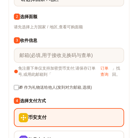
选择面额
2
请先选择上方国家 / 地区,查看可购面额
收件信息
3
免注册下单仅支持加密货币支付;请保存订单
订单
」找
号,或用此邮箱到「
查询
回。
🎁 作为礼物送给他人(发到对方邮箱,选填)
选择支付方式
4
币安支付