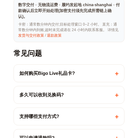
数字交付 · 无物流运费 · 履约发起地 china·shanghai · 付
款确认后立即开始处理(加密支付须先完成所需链上确
认)。
卡密：通常数分钟内交付;目标处理窗口 0–2 小时。 直充：通
常数分钟内到账;超时未完成请在 24 小时内联系客服。 详情见
发货与交付政策
/
退款政策
常见问题
+
如何购买Bigo Live礼品卡?
+
多久可以收到兑换码?
+
支持哪些支付方式?
可以申请退款吗?