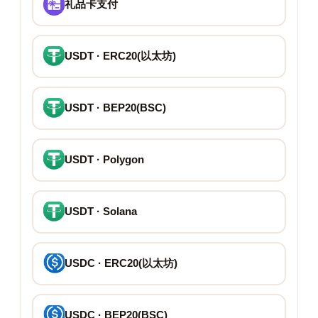
礼品卡支付
USDT · ERC20(以太坊)
USDT · BEP20(BSC)
USDT · Polygon
USDT · Solana
USDC · ERC20(以太坊)
USDC · BEP20(BSC)