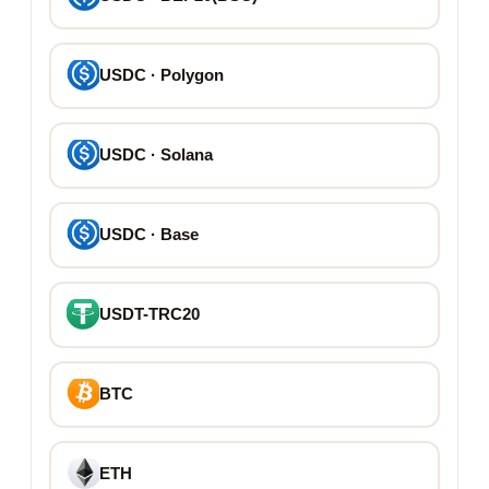
USDC · Polygon
USDC · Solana
USDC · Base
USDT-TRC20
BTC
ETH