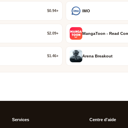
$0.94+
IMO
$2.09+
MangaToon - Read Com
$1.46+
Arena Breakout
Services
Centre d'aide