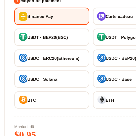
Moyen de paiement
4
Binance Pay
Carte cadeau
USDT · BEP20(BSC)
USDT · Polyg
USDC · ERC20(Ethereum)
USDC · BEP20
USDC · Solana
USDC · Base
BTC
ETH
Montant dû
$
0.95