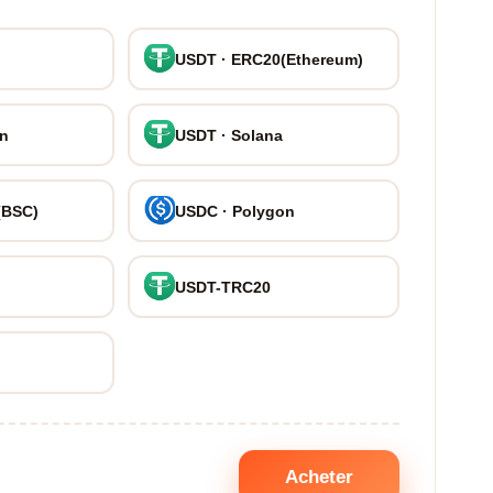
USDT · ERC20(Ethereum)
on
USDT · Solana
(BSC)
USDC · Polygon
USDT-TRC20
Acheter