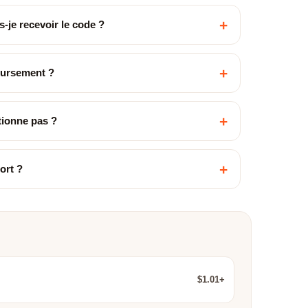
+
-je recevoir le code ?
+
oursement ?
+
ctionne pas ?
+
ort ?
$1.01+