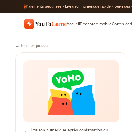
Paiements sécurisés · Livraison numérique rapide · Suivi des
YouTo
Game
Accueil
Recharge mobile
Cartes cad
← Tous les produits
Livraison numérique après confirmation du