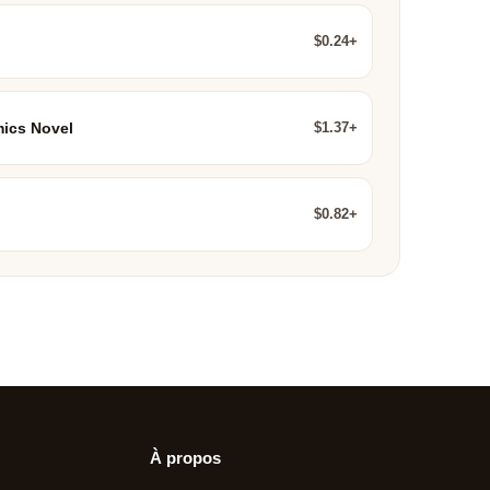
$0.24+
$1.37+
ics Novel
$0.82+
À propos