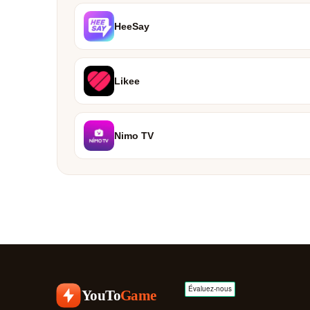
HeeSay
Likee
Nimo TV
YouTo
Game