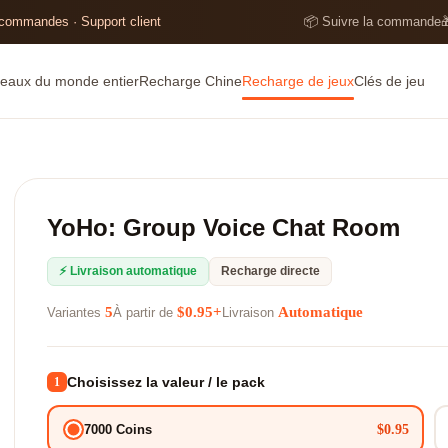
 commandes · Support client
📦 Suivre la commande

eaux du monde entier
Recharge Chine
Recharge de jeux
Clés de jeu
YoHo: Group Voice Chat Room
⚡ Livraison automatique
Recharge directe
5
$0.95+
Automatique
Variantes
À partir de
Livraison
Choisissez la valeur / le pack
1
$0.95
7000 Coins