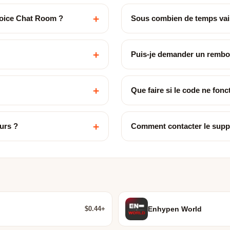
+
oice Chat Room ?
Sous combien de temps vais
+
Puis-je demander un remb
+
Que faire si le code ne fon
+
urs ?
Comment contacter le supp
$0.44+
Enhypen World