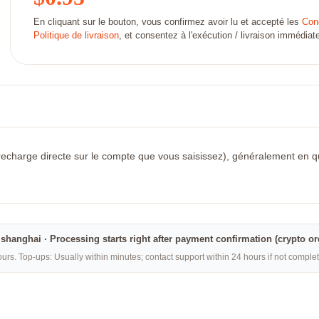
En cliquant sur le bouton, vous confirmez avoir lu et accepté les
Cond
Politique de livraison
, et consentez à l'exécution / livraison immédi
recharge directe sur le compte que vous saisissez), généralement en quel
na·shanghai · Processing starts right after payment confirmation (crypto o
rs. Top-ups: Usually within minutes; contact support within 24 hours if not compl