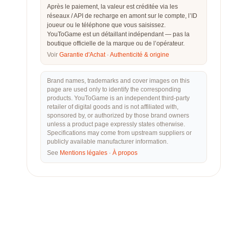
Après le paiement, la valeur est créditée via les
réseaux / API de recharge en amont sur le compte, l’ID
joueur ou le téléphone que vous saisissez.
YouToGame est un détaillant indépendant — pas la
boutique officielle de la marque ou de l’opérateur.
Voir
Garantie d'Achat
·
Authenticité & origine
Brand names, trademarks and cover images on this
page are used only to identify the corresponding
products. YouToGame is an independent third-party
retailer of digital goods and is not affiliated with,
sponsored by, or authorized by those brand owners
unless a product page expressly states otherwise.
Specifications may come from upstream suppliers or
publicly available manufacturer information.
See
Mentions légales
·
À propos