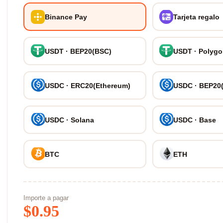
Binance Pay
Tarjeta regalo
USDT · BEP20(BSC)
USDT · Polyg
USDC · ERC20(Ethereum)
USDC · BEP20
USDC · Solana
USDC · Base
BTC
ETH
Importe a pagar
$
0.95