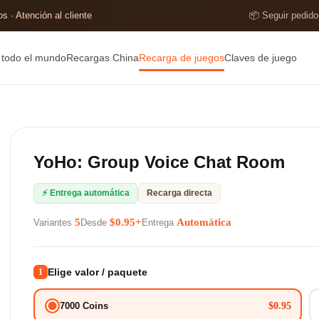
s · Atención al cliente
📦 Seguir pedido
e todo el mundo
Recargas China
Recarga de juegos
Claves de juego
YoHo: Group Voice Chat Room
⚡ Entrega automática
Recarga directa
5
$0.95+
Automática
Variantes
Desde
Entrega
Elige valor / paquete
1
$0.95
7000 Coins