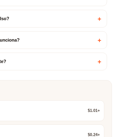
+
olso?
+
funciona?
+
te?
$1.01+
$0.24+