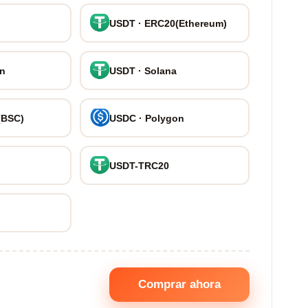
USDT · ERC20(Ethereum)
on
USDT · Solana
(BSC)
USDC · Polygon
USDT-TRC20
Comprar ahora