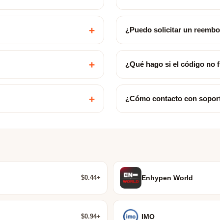
+
¿Puedo solicitar un reemb
+
¿Qué hago si el código no 
+
¿Cómo contacto con sopor
$0.44+
Enhypen World
$0.94+
IMO