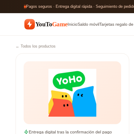
Pagos seguros · Entrega digital rápida · Seguimiento de pedido
YouTo
Game
Inicio
Saldo móvil
Tarjetas regalo d
← Todos los productos
Entrega digital tras la confirmación del pago