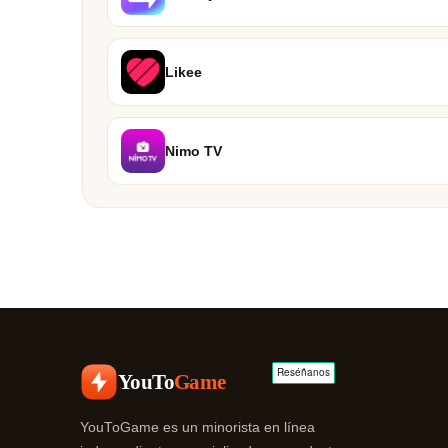
Likee
Nimo TV
YouTo
Game
YouToGame es un minorista en línea