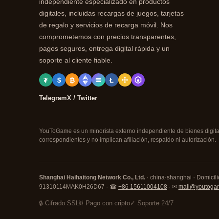
independiente especializado en productos
digitales, incluidas recargas de juegos, tarjetas
de regalo y servicios de recarga móvil. Nos
comprometemos con precios transparentes,
pagos seguros, entrega digital rápida y un
soporte al cliente fiable.
₮
$
₿
Ł
Telegram
X / Twitter
YouToGame es un minorista externo independiente de bienes digitale
correspondientes y no implican afiliación, respaldo ni autorización.
Shanghai Haihaitong Network Co., Ltd.
· china·shanghai · Domicilio
91310114MAK0H26D67 · ☎
+86 15611004108
· ✉
mail@youtoga
🔒 Cifrado SSL
⛓ Pago con cripto
✓ Soporte 24/7