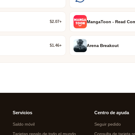
$2.07+
MangaToon - Read Com
$1.46+
Arena Breakout
Servicios
Centro de ayuda
Saldo móvil
Seguir pedido
Tarjetas regalo de todo el mundo
Consulta de tarjeta r