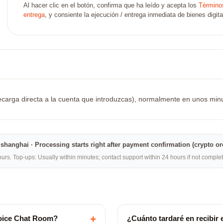
Al hacer clic en el botón, confirma que ha leído y acepta los
Términos
entrega
, y consiente la ejecución / entrega inmediata de bienes digita
carga directa a la cuenta que introduzcas), normalmente en unos minutos
na·shanghai · Processing starts right after payment confirmation (crypto o
rs. Top-ups: Usually within minutes; contact support within 24 hours if not compl
+
oice Chat Room?
¿Cuánto tardaré en recibir 