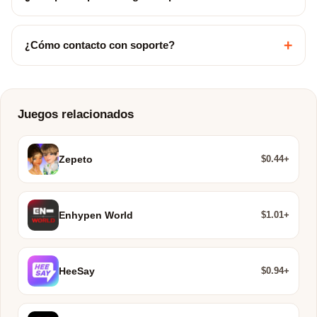
+
¿Cómo contacto con soporte?
Juegos relacionados
$0.44+
Zepeto
$1.01+
Enhypen World
$0.94+
HeeSay