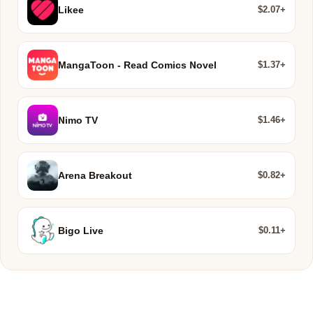
$2.07+
Likee
$1.37+
MangaToon - Read Comics Novel
$1.46+
Nimo TV
$0.82+
Arena Breakout
$0.11+
Bigo Live