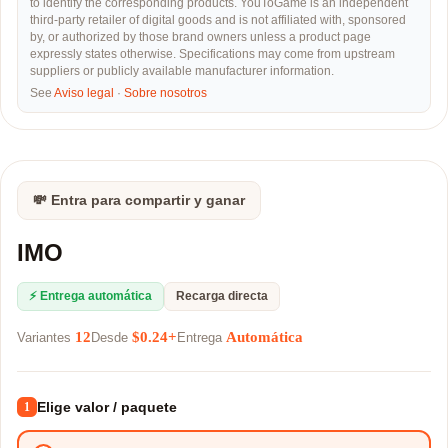
to identify the corresponding products. YouToGame is an independent
third-party retailer of digital goods and is not affiliated with, sponsored
by, or authorized by those brand owners unless a product page
expressly states otherwise. Specifications may come from upstream
suppliers or publicly available manufacturer information.
See
Aviso legal
·
Sobre nosotros
💸 Entra para compartir y ganar
IMO
⚡ Entrega automática
Recarga directa
12
$0.24+
Automática
Variantes
Desde
Entrega
Elige valor / paquete
1